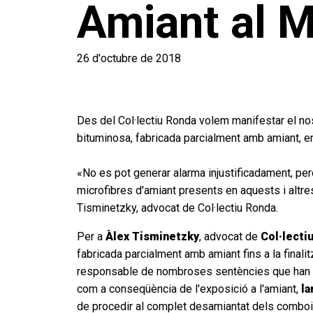
Amiant al M
26 d'octubre de 2018
Des del Col·lectiu Ronda volem manifestar el nos
bituminosa, fabricada parcialment amb amiant, e
«No es pot generar alarma injustificadament, per
microfibres d'amiant presents en aquests i altre
Tisminetzky, advocat de Col·lectiu Ronda.
Per a
Àlex Tisminetzky
, advocat de
Col·lecti
fabricada parcialment amb amiant fins a la finalit
responsable de nombroses sentències que han co
com a conseqüència de l'exposició a l'amiant,
la
de procedir al complet desamiantat dels combois 