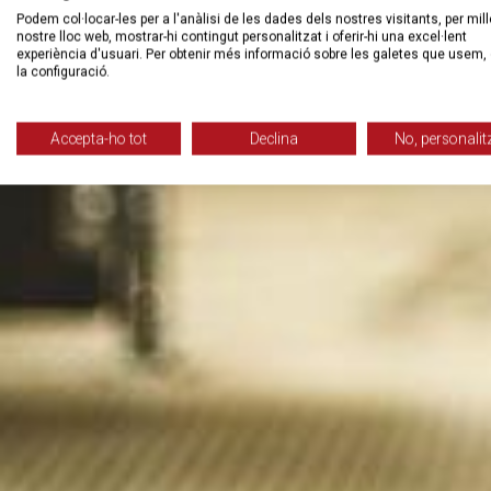
Podem col·locar-les per a l'anàlisi de les dades dels nostres visitants, per mill
nostre lloc web, mostrar-hi contingut personalitzat i oferir-hi una excel·lent
experiència d'usuari. Per obtenir més informació sobre les galetes que usem, 
la configuració.
Accepta-ho tot
Declina
No, personalit