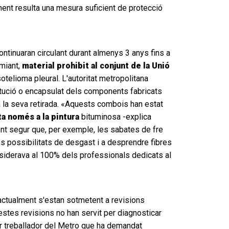
ent resulta una mesura suficient de protecció
ntinuaran circulant durant almenys 3 anys fins a
amiant,
material prohibit al conjunt de la Unió
telioma pleural. L'autoritat metropolitana
titució o encapsulat dels components fabricats
 a la seva retirada. «Aquests combois han estat
ta només a la pintura
bituminosa -explica
ment segur que, per exemple, les sabates de fre
s possibilitats de desgast i a desprendre fibres
nsiderava al 100% dels professionals dedicats al
actualment s'estan sotmetent a revisions
estes revisions no han servit per diagnosticar
er treballador del Metro que ha demandat