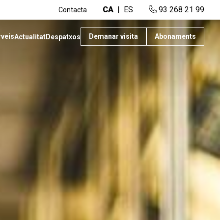
CA
ES
93 268 21 99
Contacta
rveis
Demanar visita
Abonaments
Actualitat
Despatxos