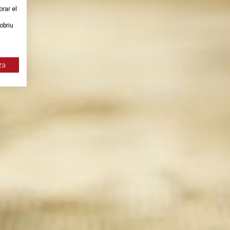
orar el
obriu
za