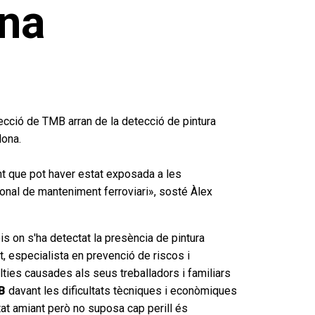
ona
recció de TMB arran de la detecció de pintura
lona.
ent que pot haver estat exposada a les
sonal de manteniment ferroviari», sosté Àlex
s on s'ha detectat la presència de pintura
at, especialista en prevenció de riscos i
es causades als seus treballadors i familiars
MB
davant les dificultats tècniques i econòmiques
tat amiant però no suposa cap perill és