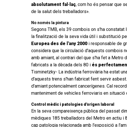
absolutament fal·laç
, com ho és pensar que se
de la salut dels treballadors».
No només la pintura
Segons TMB, els 39 combois on s'ha constatat la 
la finalització de la seva vida útil i substitució
Europea des de l'any 2000
i responsable de gr
considera que la circulació d'aquests combois no
amb amiant, al contrari del que s'ha fet a Metro
fabricats a la dècada dels 80 i
és perfectament
Tisminetzky- La indústria ferroviària ha estat u
d'aquests trens s'han fabricat fent servir asbe
d'amiant potencialment cancerígenes. Cal record
manteniment de vehicles ferroviaris en situació d
Control mèdic i patologies d'origen laboral
En la seva compareixença pública del passat di
mèdiques 185 treballadors del Metro en actiu i 8
cap patologia relacionada amb l'exposició a l'a