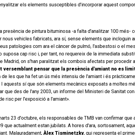
nyalitzar els elements susceptibles d'incorporar aquest compon
presència de pintura bituminosa -a falta d'analitzar 100 més- co
 per nous vehicles fabricats, ara sí, sense elements que incloguin 
eus patologies com ara el càncer de pulmó, l'asbestosi o el meso
 suposa cap risc i, per tant, no requereix de la immediata subs
 de Madrid, on s'han paralitzat els combois afectats per procedir
 versemblant pensar que la presència d'amiant no es limi
na de les que ha fet un ús més intensiu de l'amiant i és pràctica
st. I aquests sí que són elements mecànics exposats a moltes mé
ar que des de l'any 2003, un informe del Ministeri de Sanitat co
e risc per l'exposició a l'amiant».
marts 23 d'octubre, els responsables de TMB van confirmar que 
9 que actualment estan jubilats. A hores d'ara, sortosament, aqu
miant. Malauradament,
Àlex Tisminetzky
, qui representa el prim