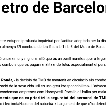
etro de Barcel
tre estupor i profunda inquietud per l'actitud adoptada per la di
n almenys 39 combois de les línies L-1 i L-3 del Metro de Barce
ò encara menys ignorar allò que és un perill manifest per a la g
s combois que es puguin analitzar de futur, especialment el per
u Ronda
, «la decisió de TMB de mantenir en circulació els comboi
zació de la seva vida útil és una greu irresponsabilitat». L'advoc
ndemnat empreses com Honeywell, Rocalla o Uralita per malalti
menta que no es prioritzi la seguretat del personal de T
i les instal·lacions del suburbà. «L'argument de que s'ha detec