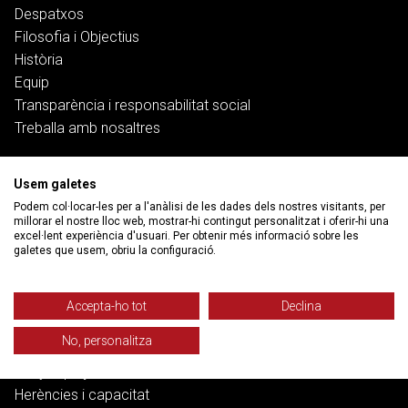
Despatxos
Filosofia i Objectius
Història
Equip
Transparència i responsabilitat social
Treballa amb nosaltres
Serveis
Usem galetes
Podem col·locar-les per a l'anàlisi de les dades dels nostres visitants, per
Treball
millorar el nostre lloc web, mostrar-hi contingut personalitzat i oferir-hi una
Salut i pensions
excel·lent experiència d'usuari. Per obtenir més informació sobre les
galetes que usem, obriu la configuració.
Habitatge
Banca, deute i ciberfraus
Família
Accepta-ho tot
Declina
Funció pública
No, personalitza
Dret penal
Danys i perjudicis
Herències i capacitat