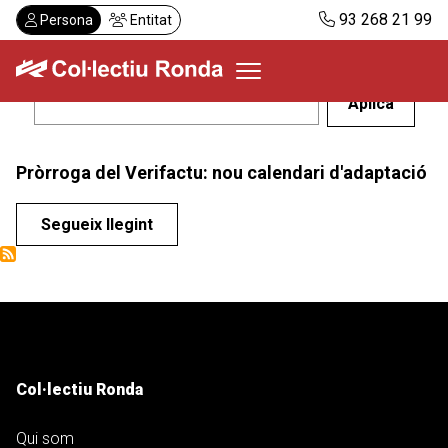
Vés
93 268 21 99
Persona
Entitat
al
contingut
Col·lectiu Ronda
Pròrroga del Verifactu: nou calendari d'adaptació
Serveis
Actualitat
Segueix llegint
Despatxos
Demanar visita
Abonaments
CA
Col·lectiu Ronda
Qui som