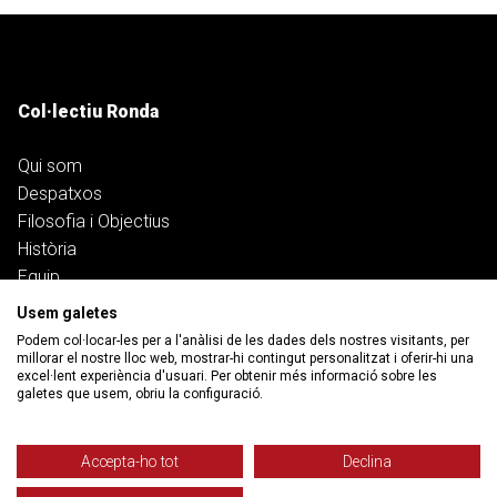
Col·lectiu Ronda
Qui som
Despatxos
Filosofia i Objectius
Història
Equip
Transparència i responsabilitat social
Usem galetes
Treballa amb nosaltres
Podem col·locar-les per a l'anàlisi de les dades dels nostres visitants, per
millorar el nostre lloc web, mostrar-hi contingut personalitzat i oferir-hi una
excel·lent experiència d'usuari. Per obtenir més informació sobre les
Serveis
galetes que usem, obriu la configuració.
Treball
Accepta-ho tot
Declina
Salut i pensions
Habitatge