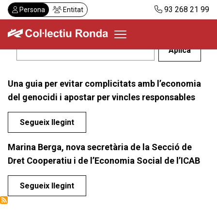
Vés
93 268 21 99
Persona
Entitat
al
contingut
Col·lectiu Ronda
Una guia per evitar complicitats amb l’economia
Serveis
del genocidi i apostar per vincles responsables
Actualitat
Despatxos
Segueix llegint
Demanar visita
Marina Berga, nova secretària de la Secció de
Abonaments
Dret Cooperatiu i de l’Economia Social de l’ICAB
CA
Segueix llegint