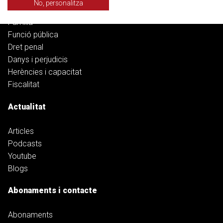
No, personalitza
Banca, deute i ciberfraus
Família
Funció pública
Dret penal
Danys i perjudicis
Herències i capacitat
Fiscalitat
Actualitat
Articles
Podcasts
Youtube
Blogs
Abonaments i contacte
Abonaments