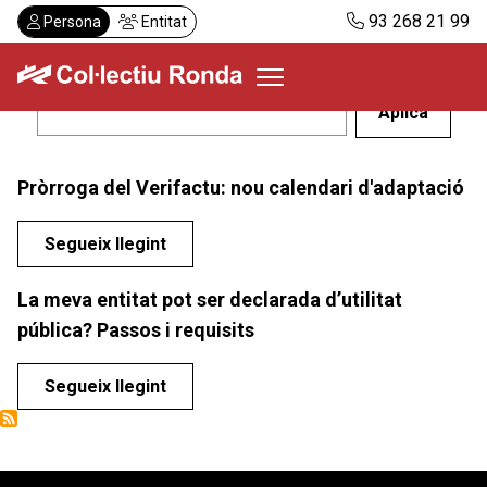
Vés
93 268 21 99
Persona
Entitat
al
contingut
Col·lectiu Ronda
Pròrroga del Verifactu: nou calendari d'adaptació
Serveis
Actualitat
Segueix llegint
Despatxos
Demanar visita
La meva entitat pot ser declarada d’utilitat
pública? Passos i requisits
Abonaments
Segueix llegint
CA
ES