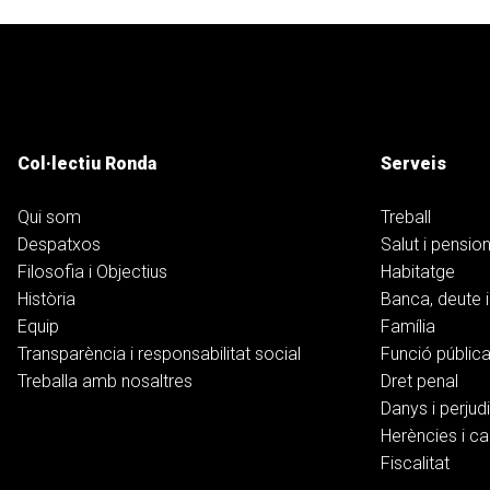
Col·lectiu Ronda
Serveis
Qui som
Treball
Despatxos
Salut i pensio
Filosofia i Objectius
Habitatge
Història
Banca, deute i
Equip
Família
Transparència i responsabilitat social
Funció públic
Treballa amb nosaltres
Dret penal
Danys i perjudi
Herències i ca
Fiscalitat