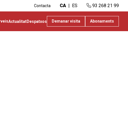
CA
ES
93 268 21 99
Contacta
rveis
Demanar visita
Abonaments
Actualitat
Despatxos