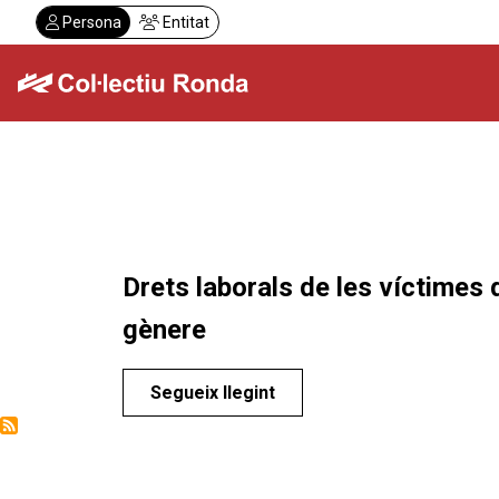
Vés
Persona
Entitat
al
contingut
Col·lectiu Ronda
Serveis
Drets laborals de les víctimes 
gènere
Segueix llegint