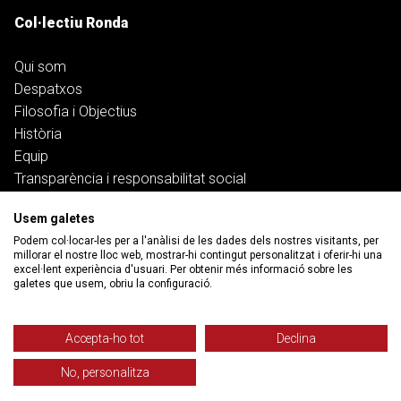
Col·lectiu Ronda
Qui som
Despatxos
Filosofia i Objectius
Història
Equip
Transparència i responsabilitat social
Treballa amb nosaltres
Usem galetes
Serveis
Podem col·locar-les per a l'anàlisi de les dades dels nostres visitants, per
millorar el nostre lloc web, mostrar-hi contingut personalitzat i oferir-hi una
excel·lent experiència d'usuari. Per obtenir més informació sobre les
Treball
galetes que usem, obriu la configuració.
Salut i pensions
Habitatge
Accepta-ho tot
Declina
Banca, deute i ciberfraus
No, personalitza
Família
Funció pública