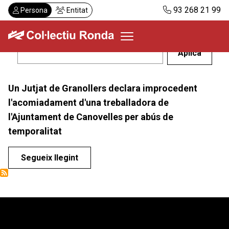
Vés
93 268 21 99
Persona
Entitat
al
contingut
Col·lectiu Ronda
Un Jutjat de Granollers declara improcedent
Serveis
l'acomiadament d'una treballadora de
Actualitat
l'Ajuntament de Canovelles per abús de
Despatxos
temporalitat
Demanar visita
Abonaments
Segueix llegint
CA