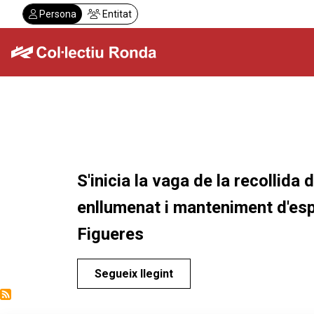
Vés
Persona
Entitat
al
contingut
Col·lectiu Ronda
Serveis
S'inicia la vaga de la recollida 
enllumenat i manteniment d'esp
Figueres
Segueix llegint