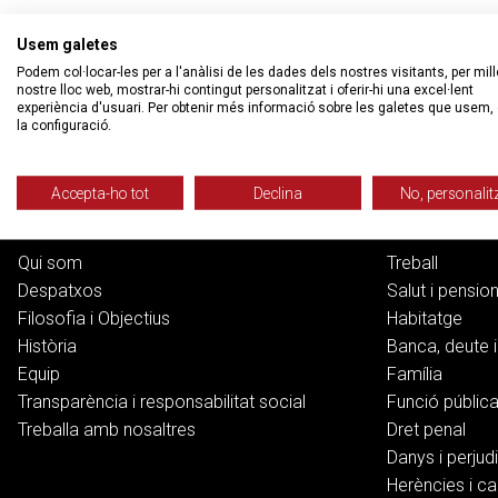
Usem galetes
Podem col·locar-les per a l'anàlisi de les dades dels nostres visitants, per mill
nostre lloc web, mostrar-hi contingut personalitzat i oferir-hi una excel·lent
experiència d'usuari. Per obtenir més informació sobre les galetes que usem, 
la configuració.
Accepta-ho tot
Declina
No, personalit
Col·lectiu Ronda
Serveis
Qui som
Treball
Despatxos
Salut i pensio
Filosofia i Objectius
Habitatge
Història
Banca, deute i
Equip
Família
Transparència i responsabilitat social
Funció públic
Treballa amb nosaltres
Dret penal
Danys i perjudi
Herències i ca