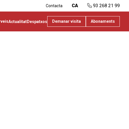
CA
93 268 21 99
Contacta
rveis
Demanar visita
Abonaments
Actualitat
Despatxos