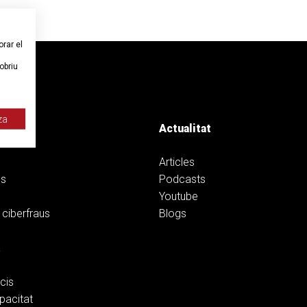
orar el
obriu
za
Actualitat
Articles
ns
Podcasts
Youtube
 ciberfraus
Blogs
a
cis
pacitat