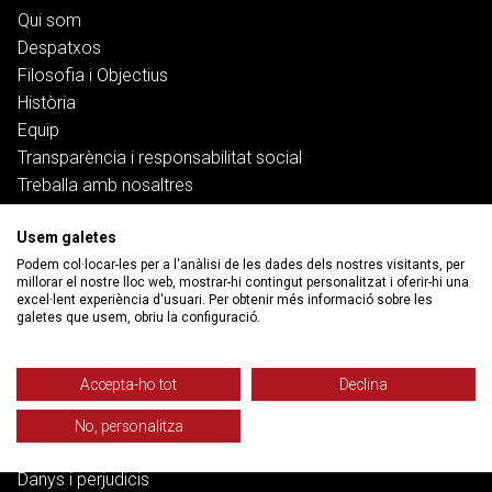
Qui som
Despatxos
Filosofia i Objectius
Història
Equip
Transparència i responsabilitat social
Treballa amb nosaltres
Serveis
Usem galetes
Podem col·locar-les per a l'anàlisi de les dades dels nostres visitants, per
millorar el nostre lloc web, mostrar-hi contingut personalitzat i oferir-hi una
Treball
excel·lent experiència d'usuari. Per obtenir més informació sobre les
Salut i pensions
galetes que usem, obriu la configuració.
Habitatge
Banca, deute i ciberfraus
Accepta-ho tot
Declina
Família
Funció pública
No, personalitza
Dret penal
Danys i perjudicis