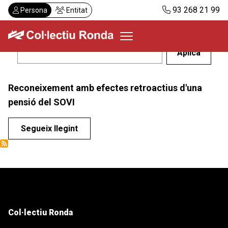
Vés
93 268 21 99
Persona
Entitat
al
contingut
Col·lectiu Ronda
Reconeixement amb efectes retroactius d'una
Serveis
pensió del SOVI
Actualitat
Despatxos
Segueix llegint
Demanar visita
Abonaments
CA
Col·lectiu Ronda