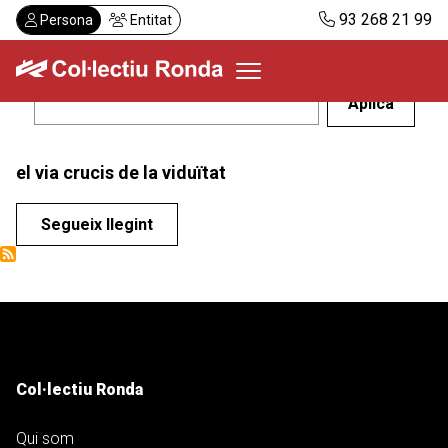
Vés
93 268 21 99
Persona
Entitat
al
contingut
Col·lectiu Ronda
el via crucis de la viduïtat
Serveis
Actualitat
Segueix llegint
Despatxos
Demanar visita
Abonaments
CA
Col·lectiu Ronda
Qui som