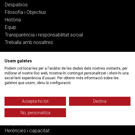
Despatxos
Filosofia i Objectius
Història
Equip
Transparència i responsabilitat social
Treballa amb nosaltres
Serveis
Usem galetes
Podem col·locar-les per a l'anàlisi de les dades dels nostres visitants, per
Treball
millorar el nostre lloc web, mostrar-hi contingut personalitzat i oferir-hi una
Salut i pensions
excel·lent experiència d'usuari. Per obtenir més informació sobre les
galetes que usem, obriu la configuració.
Habitatge
Banca, deute i ciberfraus
Família
Accepta-ho tot
Declina
Funció pública
No, personalitza
Dret penal
Danys i perjudicis
Herències i capacitat