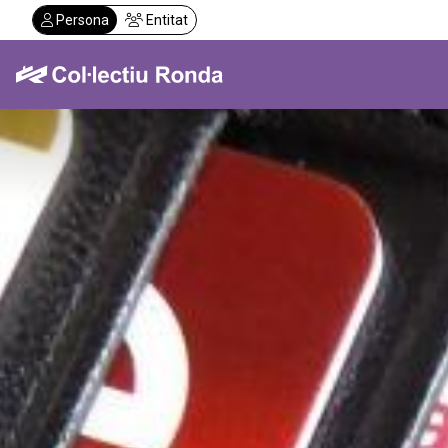
Vés
Persona
Entitat
al
contingut
Col·lectiu Ronda
Serveis