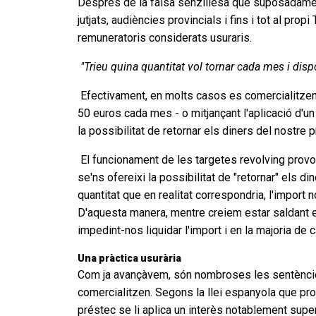
Després de la falsa senzillesa que suposadamen
jutjats, audiències provincials i fins i tot al p
remuneratoris considerats usuraris.
"Trieu quina quantitat vol tornar cada mes i dis
Efectivament, en molts casos es comercialitzen a
50 euros cada mes - o mitjançant l'aplicació d'un
la possibilitat de retornar els diners del nostr
El funcionament de les targetes revolving provoc
se'ns ofereixi la possibilitat de "retornar" els d
quantitat que en realitat correspondria, l'import
D'aquesta manera, mentre creiem estar saldant 
impedint-nos liquidar l'import i en la majoria de
Una pràctica usurària
Com ja avançàvem, són nombroses les sentències 
comercialitzen. Segons la llei espanyola que pr
préstec se li aplica un interès notablement supe