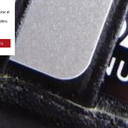
orar el
obriu
za