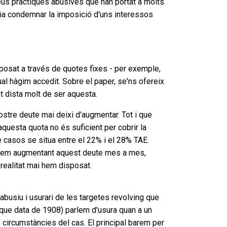
us pràctiques abusives que han portat a molts
er ia condemnar la imposició d'uns interessos
sposat a través de quotes fixes - per exemple,
ual hàgim accedit. Sobre el paper, se'ns ofereix
t dista molt de ser aquesta.
stre deute mai deixi d'augmentar. Tot i que
 aquesta quota no és suficient per cobrir la
de casos se situa entre el 22% i el 28% TAE.
estem augmentant aquest deute mes a mes,
 realitat mai hem disposat.
busiu i usurari de les targetes revolving que
 que data de 1908) parlem d'usura quan a un
 circumstàncies del cas. El principal barem per