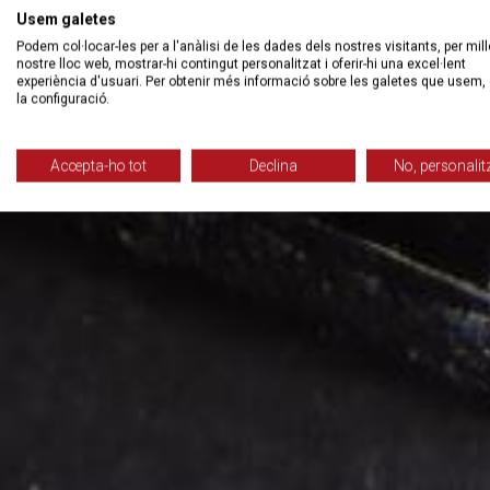
Usem galetes
Podem col·locar-les per a l'anàlisi de les dades dels nostres visitants, per mill
nostre lloc web, mostrar-hi contingut personalitzat i oferir-hi una excel·lent
experiència d'usuari. Per obtenir més informació sobre les galetes que usem, 
la configuració.
Accepta-ho tot
Declina
No, personalit