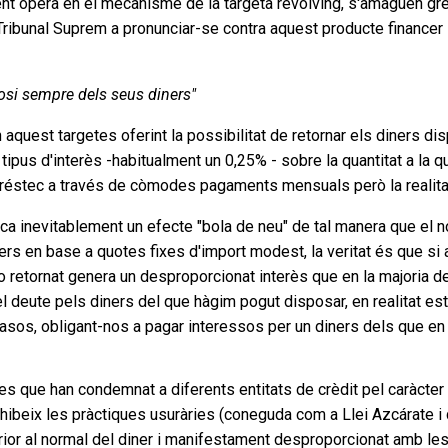
t opera en el mecanisme de la targeta revolving, s'amaguen gre
ropi Tribunal Suprem a pronunciar-se contra aquest producte financ
posi sempre dels seus diners"
quest targetes oferint la possibilitat de retornar els diners di
 tipus d'interès -habitualment un 0,25% - sobre la quantitat a la q
e préstec a través de còmodes pagaments mensuals però la realita
a inevitablement un efecte "bola de neu" de tal manera que el no
iners en base a quotes fixes d'import modest, la veritat és que si
 no retornat genera un desproporcionat interès que en la majoria 
el deute pels diners del que hàgim pogut disposar, en realitat 
 casos, obligant-nos a pagar interessos per un diners dels que en
que han condemnat a diferents entitats de crèdit pel caràcter a
ohibeix les pràctiques usuràries (coneguda com a Llei Azcárate i
rior al normal del diner i manifestament desproporcionat amb les