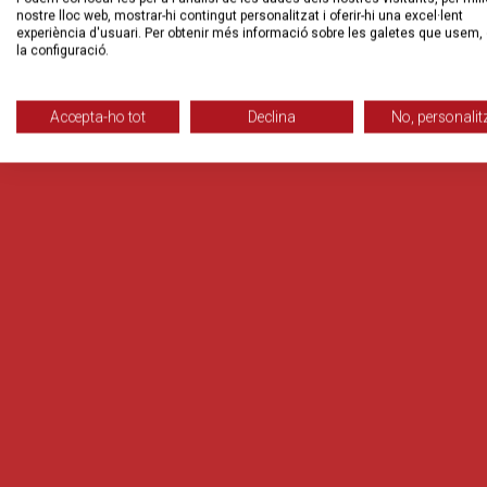
nostre lloc web, mostrar-hi contingut personalitzat i oferir-hi una excel·lent
experiència d'usuari. Per obtenir més informació sobre les galetes que usem, 
la configuració.
Accepta-ho tot
Declina
No, personalit