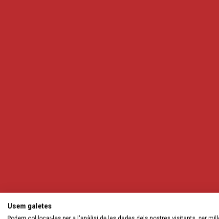
Usem galetes
Podem col·locar-les per a l'anàlisi de les dades dels nostres visitants, per mill