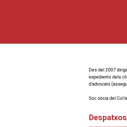
Des del 2007 dirige
expedients dels cli
d'advocats (assegur
Soc sòcia del Col·l
Despatxos