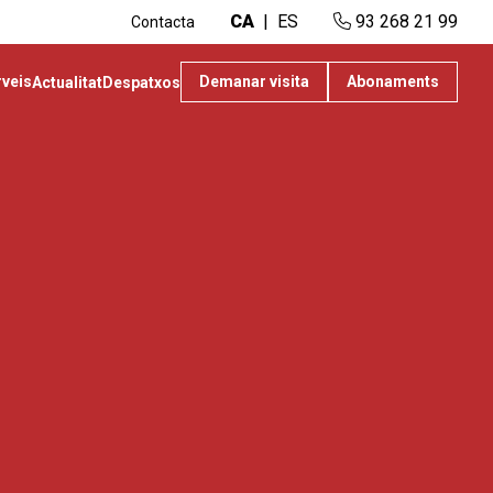
CA
ES
93 268 21 99
Contacta
rveis
Demanar visita
Abonaments
Actualitat
Despatxos