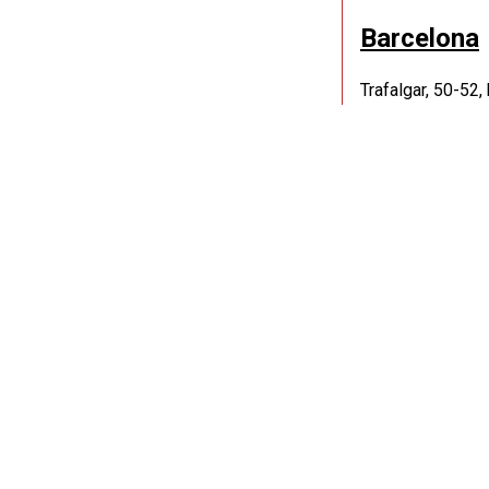
Barcelona
Trafalgar, 50-52,
Tel.: 93 268 21 9
Com arribar-
De dilluns a dijo
15:00 a 19:30 h.
Divendres de 9:0