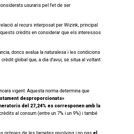
onsiderats usuraris pel fet de ser
elació al recurs interposat per Wizink, principal
 d’aquests crèdits en considerar que els interessos
cia, doncs avalua la naturalesa i les condicions
èdit global que, a dia d’avui, se situa al voltant
encara vigent. Aquesta norma determina que
stament desproporcionats»
neratoris del 27,24% es corresponen amb la
crèdits al consum (entre un 7% i un 9%) i també
ns pròpies de les targetes
revolving
i no pas
el