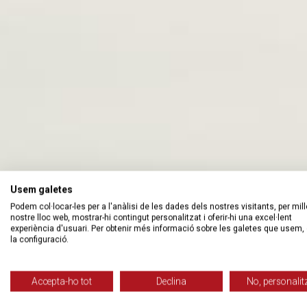
Usem galetes
Podem col·locar-les per a l'anàlisi de les dades dels nostres visitants, per mill
nostre lloc web, mostrar-hi contingut personalitzat i oferir-hi una excel·lent
experiència d'usuari. Per obtenir més informació sobre les galetes que usem, 
la configuració.
Accepta-ho tot
Declina
No, personalit