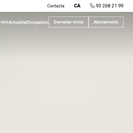
CA
93 268 21 99
Contacta
rveis
Demanar visita
Abonaments
Actualitat
Despatxos