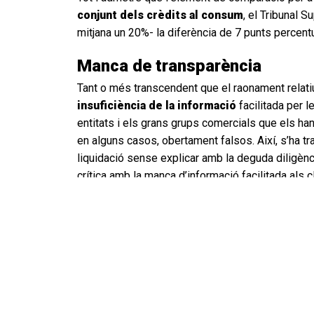
conjunt dels crèdits al consum
, el Tribunal 
mitjana un 20%- la diferència de 7 punts percentua
Manca de transparència
Tant o més transcendent que el raonament relatiu 
insuficiència de la informació
facilitada per l
entitats i els grans grups comercials que els han
en alguns casos, obertament falsos. Així, s’ha tr
liquidació sense explicar amb la deguda diligèn
crítica amb la manca d’informació facilitada als c
import moderat com pot ser 3000€ esdevingué
a «usuaris captius».
La referència a l’
obligació dels tribunals de r
importància per a totes les persones afectades 
possibilitat d’avaluar al nostre despatx hem tro
aquells casos molt habituals en què la contracta
freda
desenvolupades en espais concorreguts co