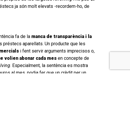
réstecs ja són molt elevats -recordem-ho, de
ntència fa de la
manca de transparència i la
els préstecs aparellats. Un producte que les
mercials
i fent servir arguments imprecisos o,
que volien abonar cada mes
en concepte de
lving
. Especialment, la sentència es mostra
 euros al mes, podia fer que un crèdit per un
formant-nos en allò que la sentència defineix com
ionada als clients és, sens dubte, de vital
p dels centenars de casos que hem tingut
s riscos econòmics de l’operació, especialment en
elefòniques o mitjançant campanyes
de porta