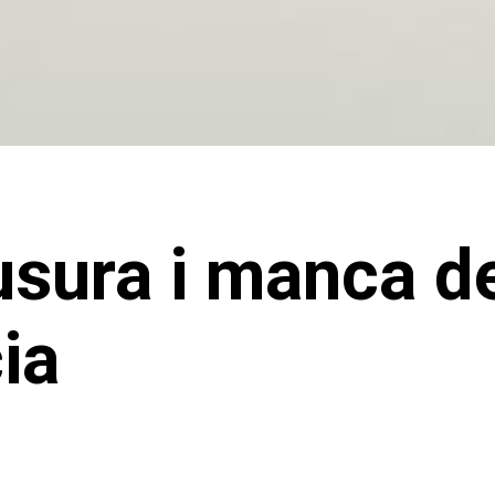
usura i manca d
ia