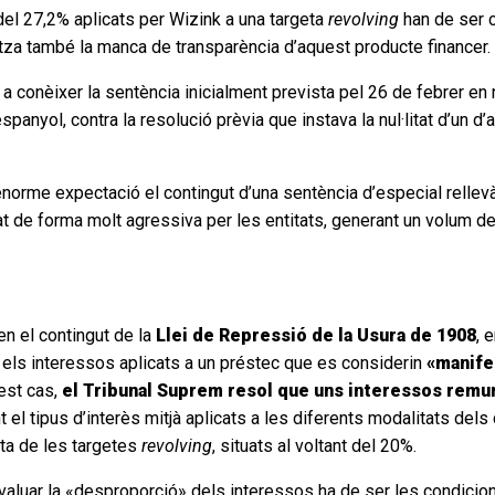
del 27,2% aplicats per Wizink a una targeta
revolving
han de ser c
tza també la manca de transparència d’aquest producte financer.
a conèixer la sentència inicialment prevista pel 26 de febrer en r
espanyol, contra la resolució prèvia que instava la nul·litat d’un
orme expectació el contingut d’una sentència d’especial rellevàn
 de forma molt agressiva per les entitats, generant un volum de cr
n el contingut de la
Llei de Repressió de la Usura de 1908
, 
ls, els interessos aplicats a un préstec que es considerin
«manife
est cas,
el Tribunal Suprem resol que uns interessos remu
l tipus d’interès mitjà aplicats a les diferents modalitats dels 
eta de les targetes
revolving
, situats al voltant del 20%.
valuar la «desproporció» dels interessos ha de ser les condicio