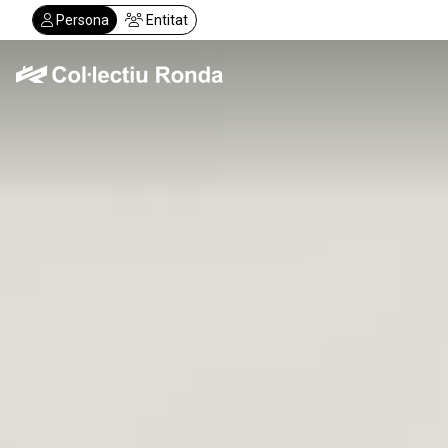
Vés
Persona
Entitat
al
contingut
Col·lectiu Ronda
Serveis