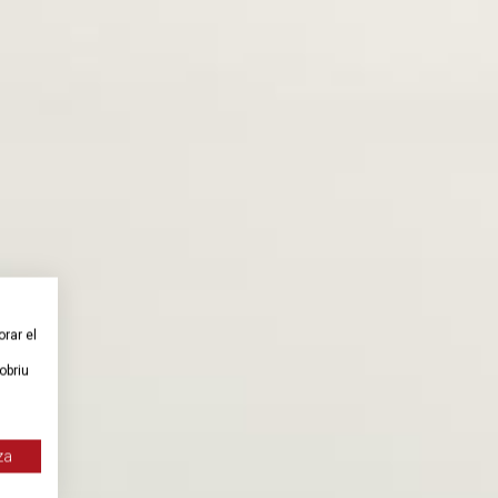
orar el
obriu
za