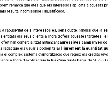
Suprem remarca que atès que els interessos aplicats a aquests p
ls resulta inadmissible i injustificada.
a l’abusivitat dels interessos és, sens dubte, l’anàlisi que la se
es entitats als seus clients a l’hora d’oferir aquestes targetes i 
 ofert han comercialitzat mitjançant
agressives campanyes co
aslladat que els usuaris podien
triar lliurement la quantitat 
cia el complex sistema d’amortització que regeix els crèdits
revo
lients a l’hora d’explicar que la tria d’una quota baixa, de 50 o 60
s
impossible de liquidar i generés un deute perpetu
, trans
evisar la transparència i suficiència de la informació
proporc
per les targetes
revolving
i els seus aparents avantatges. En ca
bat que la informació proporcionada fos l’adient per entendre el
ció de la targeta
revolving
es va oferir a través de campanyes t
m ara aeroports o centres comercials.