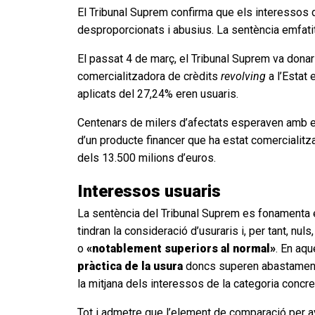
El Tribunal Suprem confirma que els interessos 
desproporcionats i abusius. La sentència emfati
El passat 4 de març, el Tribunal Suprem va donar 
comercialitzadora de crèdits
revolving
a l’Estat 
aplicats del 27,24% eren usuaris.
Centenars de milers d’afectats esperaven amb en
d’un producte financer que ha estat comercialitzat
dels 13.500 milions d’euros.
Interessos usuaris
La sentència del Tribunal Suprem es fonamenta e
tindran la consideració d’usuraris i, per tant, nu
o
«notablement superiors al normal»
. En aqu
pràctica de la usura
doncs superen abastament e
la mitjana dels interessos de la categoria concr
Tot i admetre que l’element de comparació per a