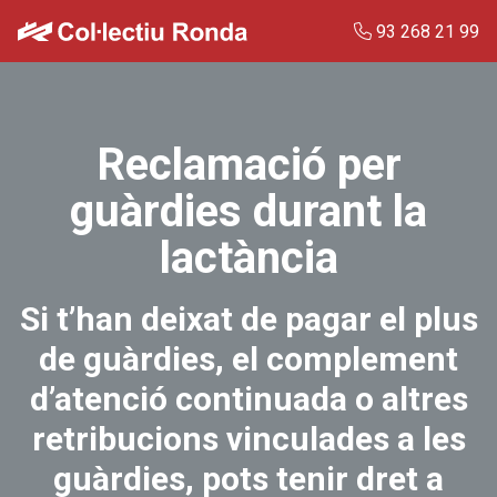
Vés
93 268 21 99
al
contingut
Reclamació per
Demanar visita
guàrdies durant la
lactància
Si t’han deixat de pagar el plus
de guàrdies, el complement
d’atenció continuada o altres
retribucions vinculades a les
guàrdies, pots tenir dret a