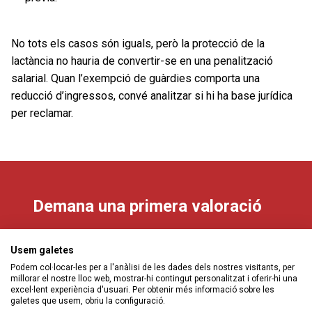
No tots els casos són iguals, però la protecció de la
lactància no hauria de convertir-se en una penalització
salarial. Quan l’exempció de guàrdies comporta una
reducció d’ingressos, convé analitzar si hi ha base jurídica
per reclamar.
Demana una primera valoració
Si abans de fer cap altre pas vols saber si el teu
Usem galetes
cas encaixa, pots demanar-nos una primera
Podem col·locar-les per a l'anàlisi de les dades dels nostres visitants, per
valoració.
millorar el nostre lloc web, mostrar-hi contingut personalitzat i oferir-hi una
excel·lent experiència d'usuari. Per obtenir més informació sobre les
galetes que usem, obriu la configuració.