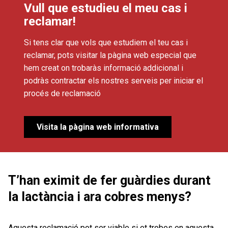
Vull que estudieu el meu cas i
reclamar!
Si tens clar que vols que estudiem el teu cas i
reclamar, pots visitar la pàgina web especial que
hem creat on trobaràs informació addicional i
podràs contractar els nostres serveis per iniciar el
procés de reclamació
Visita la pàgina web informativa
T’han eximit de fer guàrdies durant
la lactància i ara cobres menys?
Aquesta reclamació pot ser viable si et trobes en aquesta