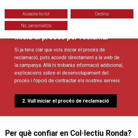
1. Vull més informació abans de decidir
Accepta-ho tot
Declina
No, personalitza
Inicia el procés per reclamar
Si ja tens clar que vols iniciar el procés de
reclamació, pots accedir directament a la web de
la campanya. Allà hi trobaràs informació addicional,
explicacions sobre el desenvolupament del
procés i l’opció de contractar els nostres serveis
2. Vull iniciar el procés de reclamació
Per què confiar en Col·lectiu Ronda?