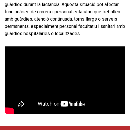
l’exempció de guàrdies, les nòmines afectades i
guàrdies durant la lactància. Aquesta situació pot afectar
els complements que vas deixar de percebre.
funcionàries de carrera i personal estatutari que treballen
amb guàrdies, atenció continuada, torns llargs o serveis
permanents, especialment personal facultatiu i sanitari amb
guàrdies hospitalàries o localitzades.