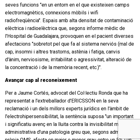
seves funcions "en un entorn en el que existeixen camps
electromagnètics, connexions mòbils i wifi
radiofreqüència". Espais amb alta densitat de contaminació
elèctrica i radioelèctrica que, segons informe mèdic de
l'Hospital de Guadalajara, provoquen en el pacient diverses
afectacions "sobretot pel que fa al sistema nerviós (mal de
cap, insomni i altres trastorns, astènia i fatiga, canvis
d'ànim, nerviosisme, irritabilitat o agressivitat, alteració de
la concentració i de la memòria recent, etc.)".
Avançar cap al reconeixement
Per a Jaume Cortés, advocat del Col·lectiu Ronda que ha
representat a l'extreballador d'ERICSSON en la seva
reclamació i un dels millors experts jurídics en l'àmbit de
l'electrohipersensibilitat, la sentència suposa "un important
i significatiu avenç en la lluita contra la invisibilitat mèdica i
administrativa d'una patologia greu que, segons admet la
pròpia OMS, afecta en major o menor grau entre un 5% i un