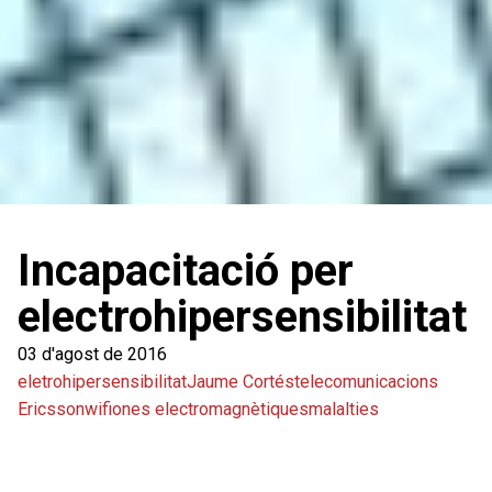
Incapacitació per
electrohipersensibilitat
03 d'agost de 2016
eletrohipersensibilitat
Jaume Cortés
telecomunicacions
Ericsson
wifi
ones electromagnètiques
malalties