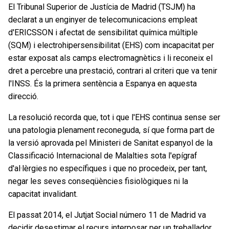
El Tribunal Superior de Justícia de Madrid (TSJM) ha
declarat a un enginyer de telecomunicacions empleat
d'ERICSSON i afectat de sensibilitat química múltiple
(SQM) i electrohipersensibilitat (EHS) com incapacitat per
estar exposat als camps electromagnètics i li reconeix el
dret a percebre una prestació, contrari al criteri que va tenir
l'INSS. És la primera sentència a Espanya en aquesta
direcció.
La resolució recorda que, tot i que l'EHS continua sense ser
una patologia plenament reconeguda, sí que forma part de
la versió aprovada pel Ministeri de Sanitat espanyol de la
Classificació Internacional de Malalties sota l'epígraf
d'al·lèrgies no específiques i que no procedeix, per tant,
negar les seves conseqüències fisiològiques ni la
capacitat invalidant.
El passat 2014, el Jutjat Social número 11 de Madrid va
decidir desestimar el recurs interposar per un treballador