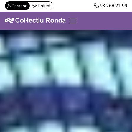
Vés
93 268 21 99
Persona
Entitat
al
contingut
Col·lectiu Ronda
Serveis
Actualitat
Despatxos
Demanar visita
Abonaments
CA
ES