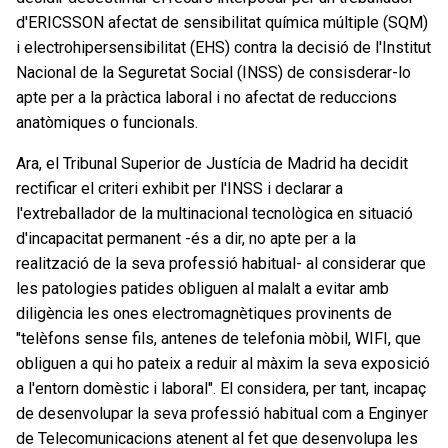
d'ERICSSON afectat de sensibilitat química múltiple (SQM)
i electrohipersensibilitat (EHS) contra la decisió de l'Institut
Nacional de la Seguretat Social (INSS) de consisderar-lo
apte per a la pràctica laboral i no afectat de reduccions
anatòmiques o funcionals.
Ara, el Tribunal Superior de Justícia de Madrid ha decidit
rectificar el criteri exhibit per l'INSS i declarar a
l'extreballador de la multinacional tecnològica en situació
d'incapacitat permanent -és a dir, no apte per a la
realització de la seva professió habitual- al considerar que
les patologies patides obliguen al malalt a evitar amb
diligència les ones electromagnètiques provinents de
"telèfons sense fils, antenes de telefonia mòbil, WIFI, que
obliguen a qui ho pateix a reduir al màxim la seva exposició
a l'entorn domèstic i laboral". El considera, per tant, incapaç
de desenvolupar la seva professió habitual com a Enginyer
de Telecomunicacions atenent al fet que desenvolupa les