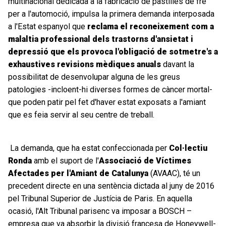
multinacional dedicada a la fabricació de pastilles de fre
per a l'automoció, impulsa la primera demanda interposada
a l'Estat espanyol que
reclama el reconeixement com a
malaltia professional dels trastorns d'ansietat i
depressió
que els provoca l'obligació de sotmetre's a
exhaustives revisions mèdiques anuals
davant la
possibilitat de desenvolupar alguna de les greus
patologies -incloent-hi diverses formes de càncer mortal-
que poden patir pel fet d'haver estat exposats a l'amiant
que es feia servir al seu centre de treball.
La demanda, que ha estat confeccionada per
Col·lectiu
Ronda
amb el suport de l'
Associació de Víctimes
Afectades per l'Amiant de Catalunya
(AVAAC), té un
precedent directe en una sentència dictada al juny de 2016
pel Tribunal Superior de Justícia de Paris. En aquella
ocasió, l'Alt Tribunal parisenc va imposar a BOSCH –
empresa que va absorbir la divisió francesa de Honeywell-