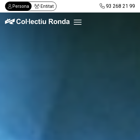
Vés
93 268 21 99
Persona
Entitat
al
contingut
Col·lectiu Ronda
Serveis
Actualitat
Despatxos
Demanar visita
Abonaments
CA
ES