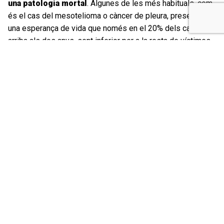
una patologia mortal
. Algunes de les més habituals, com
és el cas del mesotelioma o càncer de pleura, presenten
una esperança de vida que només en el 20% dels casos
arriba als dos anys, sent inferior per a la resta de víctimes.
«Convivim diàriament amb la por. I el pitjor moment són
aquestes revisions anuals. Esperar el resultat i confiar que
serà negatiu, que tindrem un any més de treva abans de
tornar a passar per aquest tràngol. I nosaltres encara tenim
sort, se'ns fan aquestes revisions. La majoria de persones
que han estat exposades a l'amiant no es beneficien
d'aquestes revisions o, fins i tot, ni tan sols saben que
inhalaven amiant o que aquest material és perillós. Però, en
qualsevol cas, resulta molt angoixant saber que fins el
2040 no podrem estar mai segurs de no portar als pulmons
la nostra sentència de mort». Així ho explica
Jose Luis
Gómez
, vicepresident de l' Associació de Víctimes
Afectades per l'Amiant de Catalunya (AVAAC) i un dels