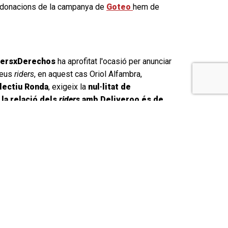
es donacions de la campanya de
Goteo
hem de
ersxDerechos
ha aprofitat l'ocasió per anunciar
 seus
riders
, en aquest cas Oriol Alfambra,
lectiu Ronda
, exigeix la
nul·litat de
la relació dels
riders
amb Deliveroo és de
s repartidors. Tot i així, la prestació de
t laboral, obligant a les persones contractades a
er part de l'empresa sobre l'execució dels
osa els períodes de vacances i actua amb la
ts que consten acreditades en una contundent
at espanyol que es troba pendent de sentència.
'extinció contractual d'Alfambra i de la resta
saliar-los per haver estat les cares més
o al juliol passat i va concloure amb la