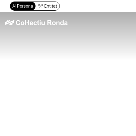
Vés
Persona
Entitat
al
contingut
Col·lectiu Ronda
Serveis