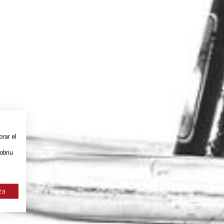
orar el
obriu
za