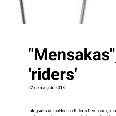
"Mensakas", 
'riders'
22 de maig de 2018
Integrants del col·lectiu «RidersxDerechos», im