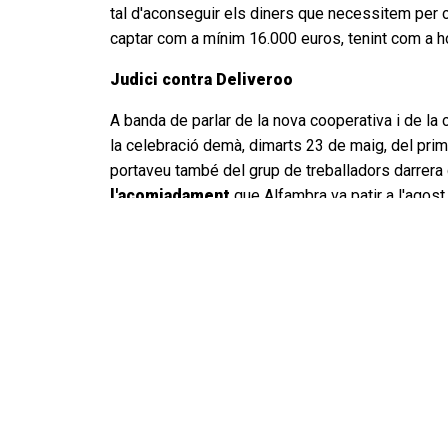
tal d'aconseguir els diners que necessitem per 
captar com a mínim 16.000 euros, tenint com a h
J
udici contra Deliveroo
A banda de parlar de la nova cooperativa i de la
la celebració demà, dimarts 23 de maig, del prim
portaveu també del grup de treballadors darrer
l'acomiadament
que Alfambra va patir a l'agost
caràcter laboral
i no pas mercantil, com aparent
serveis es fa amb una
vinculació mercantil fr
donar-se d'alta al règim d'autònoms i a la vegad
repartiments i amb sancions en cas de rebutjar
imposició de sancions disciplinàries quan es re
resolució de la Inspecció de Treball de Val
La demanda no només demana el reconeixement de l
de 16
riders
que celebraran judici a Barcelona de
visibles i significades del moviment de pro