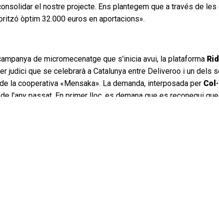
consolidar el nostre projecte. Ens plantegem que a través de l
oritzó òptim 32.000 euros en aportacions».
 campanya de micromecenatge que s'inicia avui, la plataforma
Rid
er judici que se celebrarà a Catalunya entre Deliveroo i un dels
a de la cooperativa «Mensaka». La demanda, interposada per
Col·
 de l'any passat. En primer lloc, es demana que es reconegui que
a ser donada la condició d'autònoms que Deliveroo exigeix als seu
audulenta
que tracta d'amagar una relació de naturalesa puramen
a havent de complir uns horaris, sotmesos a un control absolut p
 alguna de les comandes. Tanmateix, és també l'empresa qui imp
butgen comandes pels motius que sigui. Una sèrie d'irregularita
ència
, ciutat que ha acollit l'únic judici celebrat fins ara a l'Est
a relació laboral sinó que considera que la veritable causa de l
s d'ara fins al novembre és la
voluntat de Deliveroo de repre
testa
que va prendre entre la plantilla de repartidors de Delivero