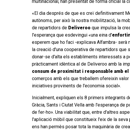
multinacional, han presentat de forma oficial l
«El dia després de que es creï definitivament Men
autònoms, per això la nostra mobilització, la mob
de repartidors de
Deliveroo
que impulsa la crea
l'esperança que esdevingui «una eina d'
enfortim
esperem que ho faci -explicava Alfambra- serà mol
la creació d'una cooperativa de repartidors que s
donar-se d'alta els establiments interessats a 
pràcticament idèntica al de Deliveroo amb la im
consum de proximitat i responsable amb el
comerços amb els que treballem ofereixin valor af
iniciatives provinents de l'economia social».
Inicialment, expliquen els 8 primers integrants 
Gràcia, Sants i Ciutat Vella amb l'esperança de p
de fer-ho». Una viabilitat que, entre d'altres a
l'aplicació mòbil que constitueix l'eix de la se
ens han permès posar tota la maquinària de crea