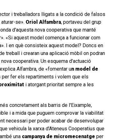
tor i treballadors lligats a la condició de falsos
 aturar-se».
Oriol Alfambra
, portaveu del grup
iu Ronda d'aquesta nova cooperativa que manté
or». «Si aquest model comença a funcionar com
ropa». I en què consisteix aquest model? Doncs en
e treball i crearan una aplicació mòbil on podran
la nova cooperativa. Un esquema d'actuació
explica Alfambra, de «fomentar u
n model de
 per fer els repartiments i volem que els
proximitat
i atorgant prioritat sempre a les
 més concretament als barris de l'Eixample,
sible i a mida que puguem comprovar la viabilitat
ament necessari per poder acabar de desenvolupar
que vehicula la xarxa d'Ateneus Cooperatius que
 també una
campanya de micromecenatge
per