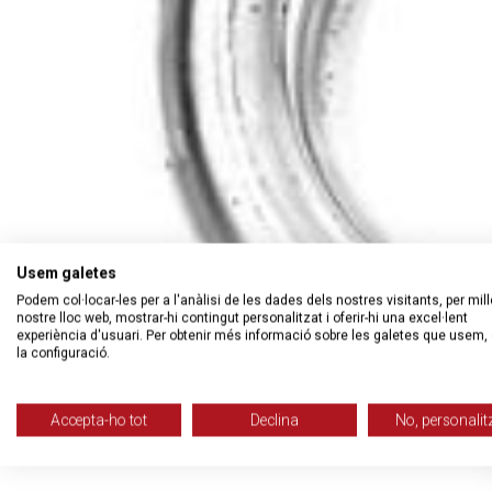
Usem galetes
Podem col·locar-les per a l'anàlisi de les dades dels nostres visitants, per mill
nostre lloc web, mostrar-hi contingut personalitzat i oferir-hi una excel·lent
experiència d'usuari. Per obtenir més informació sobre les galetes que usem, 
la configuració.
Accepta-ho tot
Declina
No, personalit