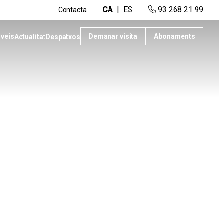
CA
ES
93 268 21 99
Contacta
rveis
Demanar visita
Abonaments
Actualitat
Despatxos