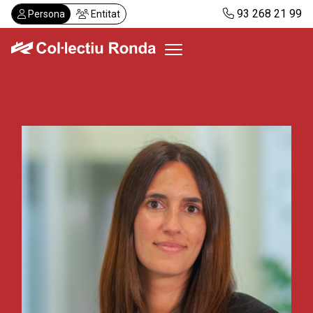
Vés
93 268 21 99
Persona
Entitat
al
contingut
Col·lectiu Ronda
Serveis
Actualitat
Despatxos
Demanar visita
Abonaments
CA
ES