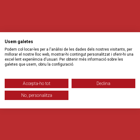
Usem galetes
Podem col·locar-les per a l'anàlisi de les dades dels nostres visitants, per
millorar el nostre lloc web, mostrar-hi contingut personalitzat i oferir-hi una
excel·lent experiència d'usuari. Per obtenir més informació sobre les
galetes que usem, obriu la configuració.
Accepta-ho tot
Declina
No, personalitza