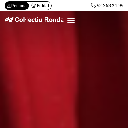
Vés
93 268 21 99
Persona
Entitat
al
contingut
Col·lectiu Ronda
Serveis
Actualitat
Despatxos
Demanar visita
Abonaments
CA
ES