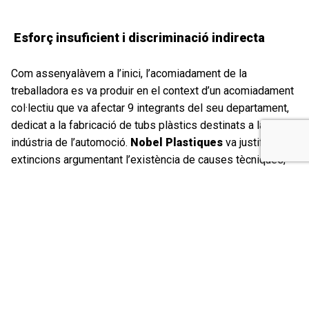
Esforç insuficient i discriminació indirecta
Com assenyalàvem a l’inici, l’acomiadament de la
treballadora es va produir en el context d’un acomiadament
col·lectiu que va afectar 9 integrants del seu departament,
dedicat a la fabricació de tubs plàstics destinats a la
indústria de l’automoció.
Nobel Plastiques
va justificar les
extincions argumentant l’existència de causes tècniques,
econòmiques, organitzatives i de producció. En aquest
sentit, el criteri adoptat per l’empresa a l’hora de designar
els treballadors afectats va ser acomiadar aquells que
presentaven
ràtios inferiors de productivitat
respecte els seus companys, una menor polivalència
i majors dosis d’absentisme laboral
durant l’any 2016.
La sentència del Jutjat Social 3 de Barcelona, dictada a