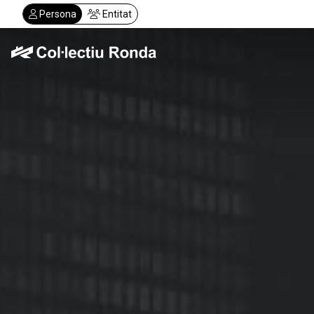
Vés
Persona
Entitat
al
contingut
Col·lectiu Ronda
Serveis