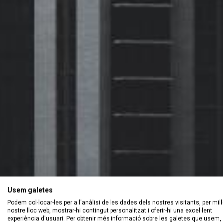
Usem galetes
Podem col·locar-les per a l'anàlisi de les dades dels nostres visitants, per mill
nostre lloc web, mostrar-hi contingut personalitzat i oferir-hi una excel·lent
experiència d'usuari. Per obtenir més informació sobre les galetes que usem, 