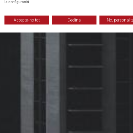
la configuració.
Accepta-ho tot
Declina
No, personalit