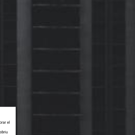
orar el
obriu