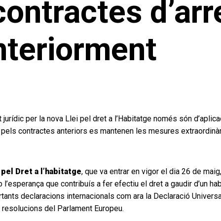
contractes d’ar
nteriorment
rídic per la nova Llei pel dret a l’Habitatge només són d’aplicac
, pels contractes anteriors es mantenen les mesures extraordinàri
 pel Dret a l’habitatge
, que va entrar en vigor el dia 26 de ma
b l’esperança que contribuís a fer efectiu el dret a gaudir d’un ha
portants declaracions internacionals com ara la Declaració Univer
s resolucions del Parlament Europeu.