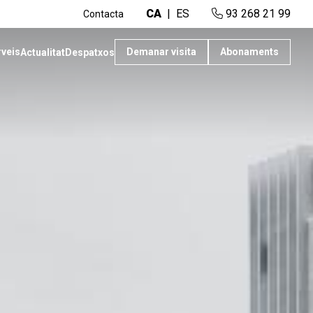
CA
ES
93 268 21 99
Contacta
rveis
Demanar visita
Abonaments
Actualitat
Despatxos