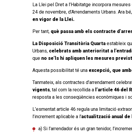
La Llei pel Dret a l’Habitatge incorpora mesures
24 de novembre, d’Arrendaments Urbans. Ara bé
en vigor de la Llei.
Per tant,
què passa amb els contracte d’arren
La Disposició Transitòria Quarta
estableix qu
Urbans,
celebrats amb anterioritat a l’entrada
que
no se’ls hi apliquen les mesures previste
Aquesta possibilitat té una
excepció, que ambdu
Tanmateix, als contractes d’arrendament celebrats
vigents
, tal com la recollida a
l’article 46 del
resposta a les conseqüències econòmiques i soci
L’esmentat article 46 regula una limitació extrao
l’increment aplicable a l’
actualització anual de
a) Si l’arrendador és un gran tenidor, l’increme