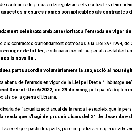
 de contenció de preus en la regulació dels contractes d’arrendam
,
aquestes mesures només son aplicables als contractes d’
dament celebrats amb anterioritat a l’entrada en vigor de l
e els contractes d’arrendament sotmesos a la Llei 29/1994, de
 en vigor de la Llei,
continuaran regint-se per allò establert en e
s a la nova llei.
es parts acordin voluntàriament la subjecció al nou règim
 abans de l’entrada en vigor de la Llei pel Dret a l’Habitatge
se
 Reial Decret-Llei 6/2022, de 29 de març,
pel qual s’adopten m
als de la guerra d’Ucraïna.
rdinària de l’actualització anual de la renda i estableix que la pe
 la renda que s’hagi de produir abans del 31 de desembre 
nt serà el que pactin les parts, però no podrà ser superior a la var