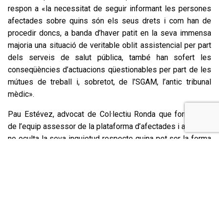
respon a «la necessitat de seguir informant les persones
afectades sobre quins són els seus drets i com han de
procedir doncs, a banda d’haver patit en la seva immensa
majoria una situació de veritable oblit assistencial per part
dels serveis de salut pública, també han sofert les
conseqüències d’actuacions qüestionables per part de les
mútues de treball i, sobretot, de l’SGAM, l’antic tribunal
mèdic».
Pau Estévez, advocat de Col·lectiu Ronda que forma part
de l’equip assessor de la plataforma d’afectades i afectats,
no oculta la seva inquietud respecte quina pot ser la forma
de procedir de l’SGAM en el futur proper. «Actualment,
aquest organisme continua col·lapsat -explica el lletrat- i
ens trobem amb nombrosos casos de gent que, malgrat
estar en situació d’incapacitat temporal durant llargs
períodes de temps, no han estat cridats per l’SGAM per a
les pertinents revisions ni tenen cap proposta d’alta o