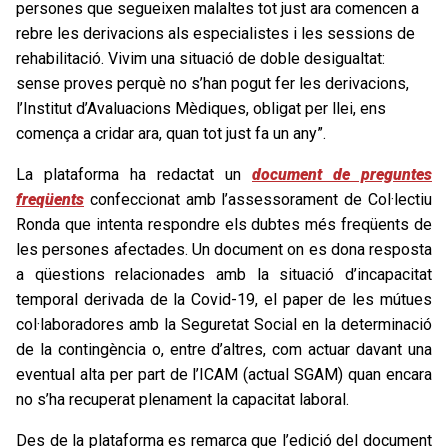
persones que segueixen malaltes tot just ara comencen a
rebre les derivacions als especialistes i les sessions de
rehabilitació. Vivim una situació de doble desigualtat:
sense proves perquè no s’han­ pogut fer les derivacions,
l’Institut d’Avaluacions Mèdiques, obligat per llei, ens
comença a cridar ara, quan tot just fa un any”.
La plataforma ha redactat un
document de preguntes
freqüents
confeccionat amb l’assessorament de Col·lectiu
Ronda que intenta respondre els dubtes més freqüents de
les persones afectades. Un document on es dona resposta
a qüestions relacionades amb la situació d’incapacitat
temporal derivada de la Covid-19, el paper de les mútues
col·laboradores amb la Seguretat Social en la determinació
de la contingència o, entre d’altres, com actuar davant una
eventual alta per part de l’ICAM (actual SGAM) quan encara
no s’ha recuperat plenament la capacitat laboral.
Des de la plataforma es remarca que l’edició del document