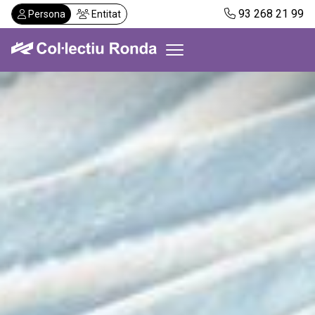
Vés
93 268 21 99
Persona
Entitat
al
contingut
Col·lectiu Ronda
Serveis
Actualitat
Despatxos
Demanar visita
Abonaments
CA
ES