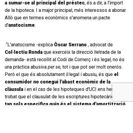
a sumar-se al principal del préstec
, és a dir, a l'import
de la hipoteca. I a major principal, més interessos a abonar.
Allò que en termes econòmics s'anomena un pacte
d'
anatocisme
.
“L'anatocisme -explica
Òscar Serrano
, advocat de
Col·lectiu Ronda
que exerceix la direcció lletrada de la
demanda- està recollit al Codi de Comerç i és legal, no és
una pràctica abusiva
per se
, tot i que pot ser molt onerós.
Però el que és absolutament il·legal i abusiu, és que
el
consumidor no conegui l'abast econòmic de la
clàusula
i en el cas de les hipoteques d'UCI ens hem
trobat que el clausulat de les escriptures hipotecàries
ni
tan sols especifica quin és el sistema d'amortització
que s'aplicarà. Aquesta és una manca de diligència
absolutament inèdita, veritablement inversemblant”.