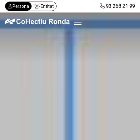
Vés
93 268 21 99
Persona
Entitat
al
contingut
Col·lectiu Ronda
Serveis
Actualitat
Despatxos
Demanar visita
Abonaments
CA
ES