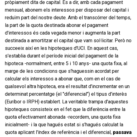
pròpiament dita de capital. És a dir, amb cada pagament
mensual, abonem els interessos per disposar del capital i
reduïm part del nostre deute. Amb el transcórrer del temps,
la part de la quota destinada abonar el pagament
d'interessos és cada vegada menor i augmenta la part
destinada a amortitzar el capital que vam sol·licitar. Però no
succeeix així en les hipoteques d'UCI. En aquest cas,
s'establia durant el període inicial del pagament de la
hipoteca -normalment, entre 5 i 10 anys- una quota fixa, al
marge de les condicions que s'haguessin acordat per
calcular els interessos a abonar que, com en el cas de
qualsevol altra hipoteca, era el resultat d'incrementar en un
determinat percentatge (el "diferencial") el tipus d'interès
(Euríbor o IRPH) establert. La veritable trampa d'aquestes
hipoteques consisteix en el fet que la diferència entre la
quota efectivament abonada -recordem, una quota fixa
inicialment- i la que hagués estat si s'hagués calculat la
quota aplicant l'índex de referència i el diferencial,
passava