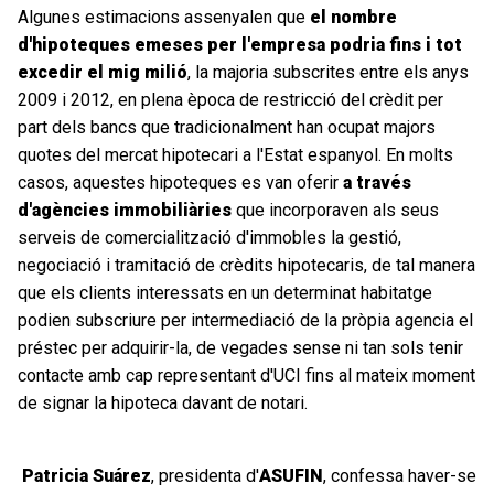
Algunes estimacions assenyalen que
el nombre
d'hipoteques emeses per l'empresa podria fins i tot
excedir el mig milió
, la majoria subscrites entre els anys
2009 i 2012, en plena època de restricció del crèdit per
part dels bancs que tradicionalment han ocupat majors
quotes del mercat hipotecari a l'Estat espanyol. En molts
casos, aquestes hipoteques es van oferir
a través
d'agències immobiliàries
que incorporaven als seus
serveis de comercialització d'immobles la gestió,
negociació i tramitació de crèdits hipotecaris, de tal manera
que els clients interessats en un determinat habitatge
podien subscriure per intermediació de la pròpia agencia el
préstec per adquirir-la, de vegades sense ni tan sols tenir
contacte amb cap representant d'UCI fins al mateix moment
de signar la hipoteca davant de notari.
Patricia Suárez
, presidenta d'
ASUFIN
, confessa haver-se