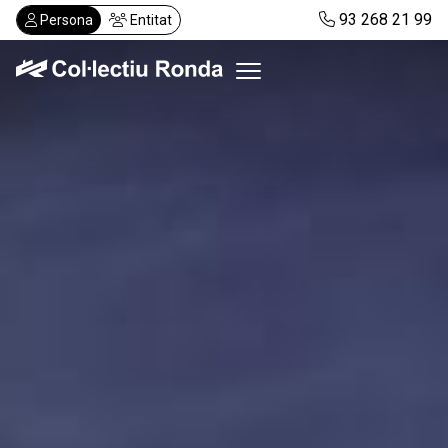
Vés
93 268 21 99
Persona
Entitat
al
contingut
Col·lectiu Ronda
Serveis
Actualitat
Despatxos
Demanar visita
Abonaments
CA
ES