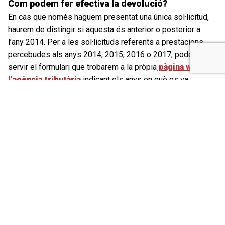
Com podem fer efectiva la devolució?
En cas que només haguem presentat una única sol·licitud,
haurem de distingir si aquesta és anterior o posterior a
l’any 2014. Per a les sol·licituds referents a prestacions
percebudes als anys 2014, 2015, 2016 o 2017, podem fer
servir el formulari que trobarem a la pròpia
pàgina web de
l’agència tributària
indicant els anys en què es va
percebre la prestació i el número de compte on volem que
se’ns aboni la devolució que correspongui.
Si la prestació la vam percebre amb anterioritat a 2014, no
podrem fer servir aquest formulari. La nostra petició
l’haurem de traslladar mitjançant una
sol·licitud ordinària
on figurin les nostres dades, l’any de percepció de la
prestació de maternitat/paternitat i un número de compte
bancari.
Tant si la prestació és anterior com si és posterior a 2014,
no ens caldrà facilitar cap altra dada o documentació