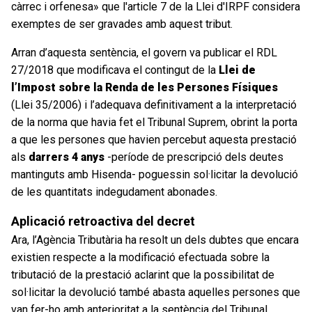
càrrec i orfenesa» que l'article 7 de la Llei d'IRPF considera
exemptes de ser gravades amb aquest tribut.
Arran d’aquesta sentència, el govern va publicar el RDL
27/2018 que modificava el contingut de la
Llei de
l’Impost sobre la Renda de les Persones F
ísiques
(Llei 35/2006) i l’adequava definitivament a la interpretació
de la norma que havia fet el Tribunal Suprem, obrint la porta
a que les persones que havien percebut aquesta prestació
als
darrers 4 anys
-període de prescripció dels deutes
mantinguts amb Hisenda- poguessin sol·licitar la devolució
de les quantitats indegudament abonades.
Aplicació retroactiva del decret
Ara, l’Agència Tributària ha resolt un dels dubtes que encara
existien respecte a la modificació efectuada sobre la
tributació de la prestació aclarint que la possibilitat de
sol·licitar la devolució també abasta aquelles persones que
van fer-ho amb anterioritat a la sentència del Tribunal