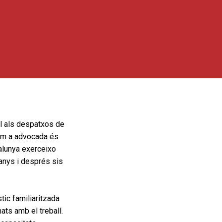
all als despatxos de
com a advocada és
talunya exerceixo
 anys i després sis
stic familiaritzada
ats amb el treball.