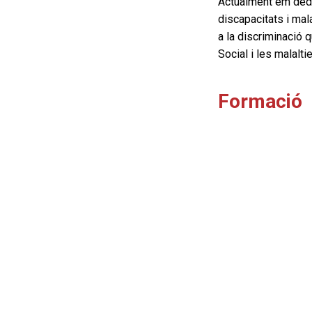
Actualment em dedic
discapacitats i mal
a la discriminació 
Social i les malalt
Formació
Llicenciada en D
Llicenciada en D
Despatxos
Terrassa
Rambla d'Egara, 
Tel.: 93 780 22 8