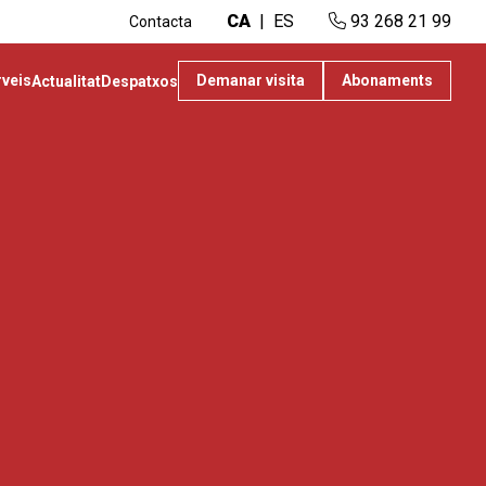
CA
ES
93 268 21 99
Contacta
rveis
Demanar visita
Abonaments
Actualitat
Despatxos