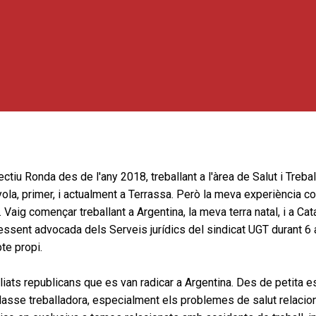
ectiu Ronda des de l'any 2018, treballant a l'àrea de Salut i Treb
ola, primer, i actualment a Terrassa. Però la meva experiència 
Vaig començar treballant a Argentina, la meva terra natal, i a Ca
essent advocada dels Serveis jurídics del sindicat UGT durant 6
e propi.
xiliats republicans que es van radicar a Argentina. Des de petita e
 classe treballadora, especialment els problemes de salut relacion