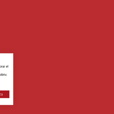
orar el
obriu
za