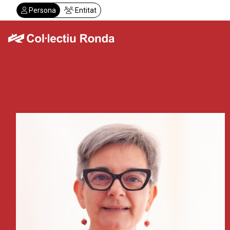
Vés
Persona
Entitat
al
contingut
Col·lectiu Ronda
Serveis