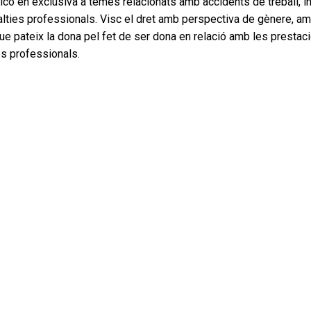
o en exclusiva a temes relacionats amb accidents de treball, in
alties professionals. Visc el dret amb perspectiva de gènere, a
que pateix la dona pel fet de ser dona en relació amb les prestac
ies professionals.
ret per la Universitat Nacional de Rosario (Argentina) (1995).
ret per la Universitat de Barcelona (2005).
111, 2n
8