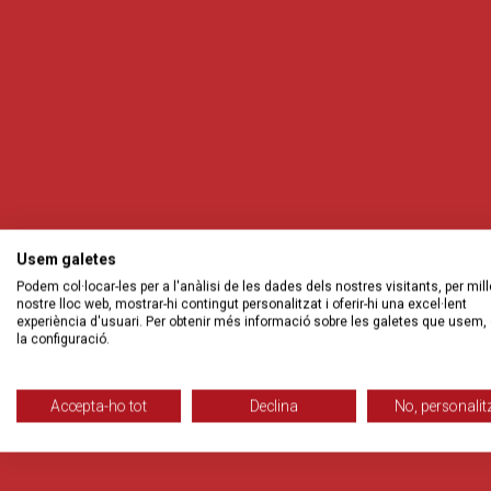
Usem galetes
Podem col·locar-les per a l'anàlisi de les dades dels nostres visitants, per mill
nostre lloc web, mostrar-hi contingut personalitzat i oferir-hi una excel·lent
experiència d'usuari. Per obtenir més informació sobre les galetes que usem, 
la configuració.
Accepta-ho tot
Declina
No, personalit