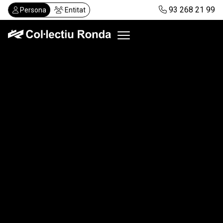
Vés
93 268 21 99
Persona
Entitat
al
contingut
Col·lectiu Ronda
Serveis
Actualitat
Despatxos
Demanar visita
Abonaments
CA