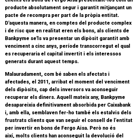
producte absolutament segur i garantit
mitjançant un
pacte de recompra per part de la
pròpia
entitat.
D'aquesta manera, en
comptes
del producte complex
i de risc que en realitat eren els bons, als clients de
Bankpyme se'ls va presentar un dipòsit garantit amb
venciment a cinc anys, període transcorregut el qual
es recuperaria el capital invertit i els interessos
generats durant aquest temps.
Malauradament,
com bé saben els afectats i
afectades, el 2011, arribat el moment del venciment
dels dipòsits,
cap dels inversors va aconseguir
recuperar els diners
. Aquell mateix any, Bankpyme
desapareixia definitivament absorbida per Caixabank
i, amb ella, semblaven fer-ho també els estalvis dels
frustrats clients que van seguir el consell de l’entitat
per invertir en bons de Fergo Aisa. Però no és
així,
molts clients han aconseguit la devolució
del