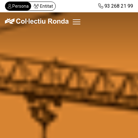
Vés
93 268 21 99
Persona
Entitat
al
contingut
Col·lectiu Ronda
Serveis
Actualitat
Despatxos
Demanar visita
Abonaments
CA
ES