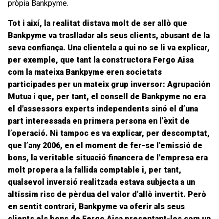
pròpia Bankpyme.
Tot i aix
í
, la realitat distava molt de ser allò que
Bankpyme va traslladar als seus clients, abusant de la
seva confiança. Una clientela a qui no se li va explicar,
per exemple, que tant la constructora Fergo Aisa
com la mateixa Bankpyme eren societats
participades per un mateix grup inversor: Agrupación
Mutua i que, per tant,
el consell de Bankpyme no era
el d'assessors experts independents
sinó el d’una
part interessada en primera persona en l’èxit de
l’operació. Ni tampoc es va explicar, per descomptat,
que
l’any
2006, en el moment de fer-se l'emissió de
bons, la veritable situació financera de l'empresa era
molt propera a la
fallida comptable
i, per tant,
qualsevol inversió realitzada estava subjecta a un
altíssim risc de pèrdua del valor d’
allò
invertit. Però
en sentit contrari, Bankpyme va oferir als seus
clients els bons de Fergo Aisa presentant-los com
un