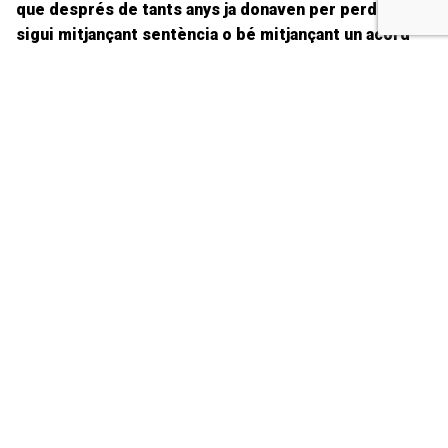
que després de tants anys ja donaven per perduda, ja
sigui mitjançant sentència o bé mitjançant un acord
de transacció en el d
ecurs
del procediment judicial.
Si Fergo Aisa ja no existeix i tampoc no ho fa
Bankpyme, qui n'és responsable?
La responsable de fer-se càrrec del valor dels bons de
Fergo Aisa comercialitzats per Bankpyme és
Caixabank
,
entitat que va adquirir l'any 2011 l'antic Banc de la Petita i
Mitjana Empresa i es va convertir en la seva successora
legal.
Així ho va determinar amb total claredat el Tribunal Suprem
l'any 2017 en una sentència on establia que «Caixabank ha
de respondre davant els demandants de la mateixa manera
i amb idèntic abast al que ho faria Bankpyme».
D'aquesta manera,
correspon a Caixabank respondre
davant les reclamacions
per danys i perjudicis i les