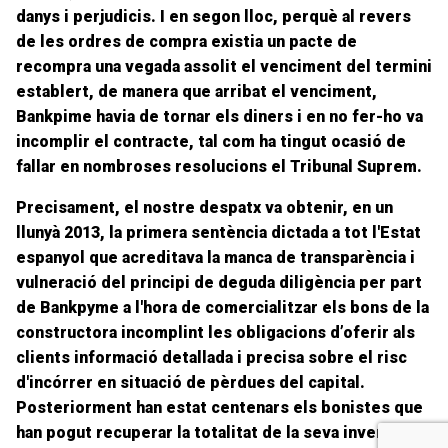
danys i perjudicis
. I en segon lloc, perquè al revers
de les ordres de compra existia un pacte de
recompra una vegada assolit el venciment del termini
establert, de manera que arribat el venciment,
Bankpime havia de tornar els diners i en no fer-ho va
incomplir el contracte
, tal com ha tingut ocasió de
fallar en nombroses resolucions el Tribunal Suprem.
Precisament, el nostre despatx va obtenir, e
n un
llunyà
2013, la
primera sentència dictada a tot l'Estat
espanyol
que acreditava la manca de transparència i
vulneració del principi de deguda diligència per part
de Bankpyme a l'hora d
e comercialitzar
els bons de la
constructora incomplint les obligacions d’oferir als
clients informació detallada i precisa sobre el risc
d'incórrer en situació de pèrdues del capital.
Posteriormen
t han estat centenars els bonistes que
han pogut recuperar la totalitat
de la seva inversió,