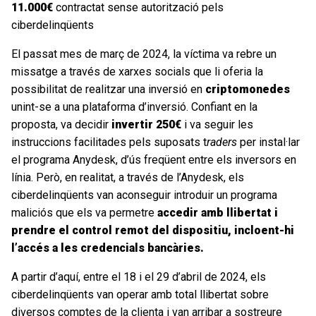
11.000€
contractat sense autorització pels
ciberdelinqüents
El passat mes de març de 2024, la víctima va rebre un
missatge a través de xarxes socials que li oferia la
possibilitat de realitzar una inversió en
criptomonedes
unint-se a una plataforma d’inversió. Confiant en la
proposta, va decidir
invertir 250€
i va seguir les
instruccions facilitades pels suposats t
raders
per instal·lar
el programa Anydesk, d’ús freqüent entre els inversors en
línia. Però, en realitat, a través de l’Anydesk, els
ciberdelinqüents van aconseguir introduir un programa
maliciós que els va permetre
accedir amb llibertat i
prendre el control remot del dispositiu, incloent-hi
l’accés a les credencials bancàries.
A partir d’aquí, entre el 18 i el 29 d’abril de 2024, els
ciberdelinqüents van operar amb total llibertat sobre
diversos comptes de la clienta i van arribar a sostreure