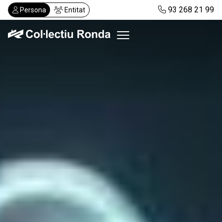
Vés
93 268 21 99
Persona
Entitat
al
contingut
Col·lectiu Ronda
Serveis
Actualitat
Despatxos
Demanar visita
Abonaments
CA
ES