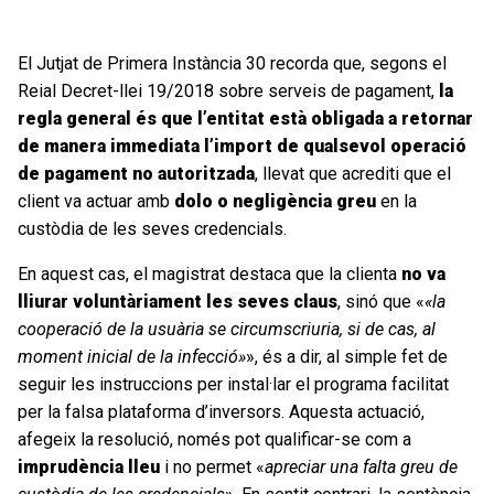
El Jutjat de Primera Instància 30 recorda que, segons el
Reial Decret-llei 19/2018 sobre serveis de pagament,
la
regla general és que l’entitat està obligada a retornar
de manera immediata l’import de qualsevol operació
de pagament no autoritzada
, llevat que acrediti que el
client va actuar amb
dolo o negligència greu
en la
custòdia de les seves credencials.
En aquest cas, el magistrat destaca que la clienta
no va
lliurar voluntàriament les seves claus
, sinó que «
«la
cooperació de la usuària se circumscriuria, si de cas, al
moment inicial de la infecció»
», és a dir, al simple fet de
seguir les instruccions per instal·lar el programa facilitat
per la falsa plataforma d’inversors. Aquesta actuació,
afegeix la resolució, només pot qualificar-se com a
imprudència lleu
i no permet «
apreciar una falta greu de