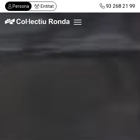
Vés
93 268 21 99
Persona
Entitat
al
contingut
Col·lectiu Ronda
Serveis
Actualitat
Despatxos
Demanar visita
Abonaments
CA
ES