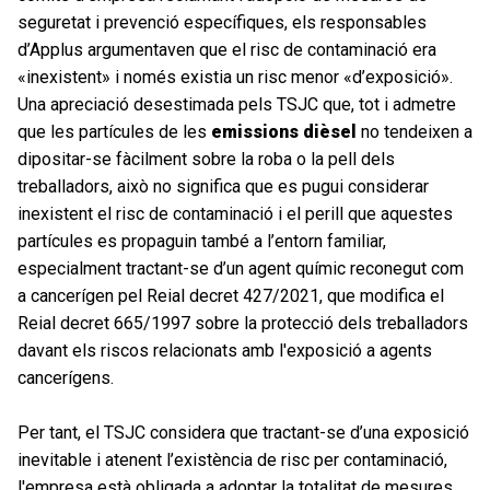
seguretat i prevenció específiques, els responsables
d’Applus argumentaven que el risc de contaminació era
«inexistent» i només existia un risc menor «d’exposició».
Una apreciació desestimada pels TSJC que, tot i admetre
que les partícules de les
emissions dièsel
no tendeixen a
dipositar-se fàcilment sobre la roba o la pell dels
treballadors, això no significa que es pugui considerar
inexistent el risc de contaminació i el perill que aquestes
partícules es propaguin també a l’entorn familiar,
especialment tractant-se d’un agent químic reconegut com
a cancerígen pel Reial decret 427/2021, que modifica el
Reial decret 665/1997 sobre la protecció dels treballadors
davant els riscos relacionats amb l'exposició a agents
cancerígens.
Per tant, el TSJC considera que tractant-se d’una exposició
inevitable i atenent l’existència de risc per contaminació,
l'empresa està obligada a adoptar la totalitat de mesures