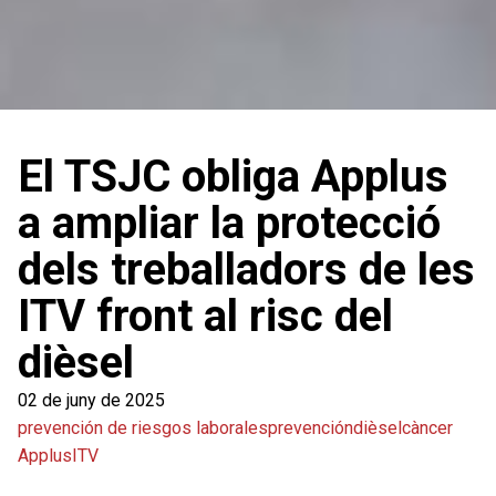
El TSJC obliga Applus
a ampliar la protecció
dels treballadors de les
ITV front al risc del
dièsel
02 de juny de 2025
prevención de riesgos laborales
prevención
dièsel
càncer
Applus
ITV