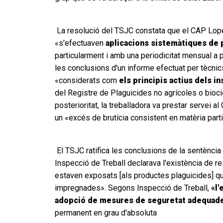
La resolució del TSJC constata que el CAP Lope 
«s'efectuaven
aplicacions sistemàtiques de 
particularment i amb una periodicitat mensual a 
les conclusions d'un informe efectuat per tècnic
«considerats com
els principis actius dels i
del Registre de Plaguicides no agrícoles o biocid
posterioritat, la treballadora va prestar servei
un «excés de brutícia consistent en matèria part
El TSJC ratifica les conclusions de la sentència 
Inspecció de Treball declarava l'existència de re
estaven exposats [als productes plaguicides] quan
impregnades». Segons Inspecció de Treball,
«l'
adopció de mesures de seguretat adequad
permanent en grau d'absoluta