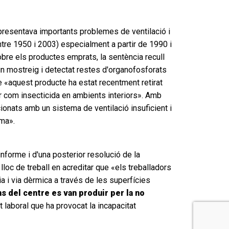
 presentava importants problemes de ventilació i
ntre 1950 i 2003) especialment a partir de 1990 i
obre els productes emprats, la sentència recull
un mostreig i detectat restes d'organofosforats
e «aquest producte ha estat recentment retirat
ir com insecticida en ambients interiors». Amb
ionats amb un sistema de ventilació insuficient i
ema».
informe i d'una posterior resolució de la
lloc de treball en acreditar que «els treballadors
a i via dèrmica a través de les superfícies
s del centre es van produir per la no
laboral que ha provocat la incapacitat