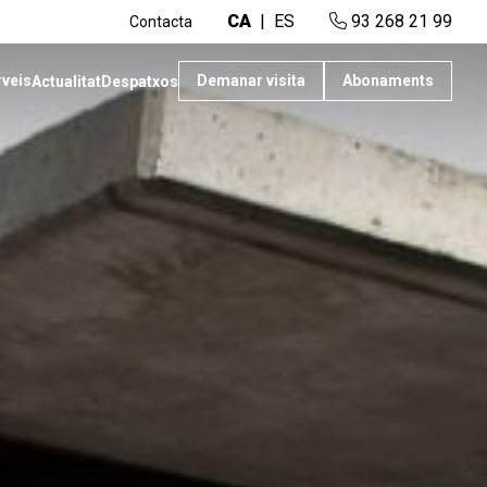
CA
ES
93 268 21 99
Contacta
rveis
Demanar visita
Abonaments
Actualitat
Despatxos