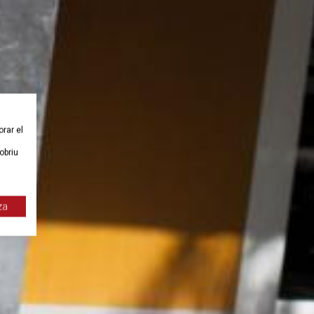
orar el
obriu
za