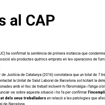
s al CAP
JC) ha confirmat la sentència de primera instància que condemnava
posició als productes químics emprats en les operacions de fum
.
r de Justícia de Catalunya (2016) constatava que un total de 7 tr
actat la Unitat de Salut Laboral de Barcelona sol·licitant la de
ades amb el lloc de treball incloent-hi fibromiàlgia i fatiga cròn
unciar-se sobre aquesta situació i ho fa per confirmar
l'incompli
etat dels seus treballadors
en relació a les patologies que afec
al de Barcelona.