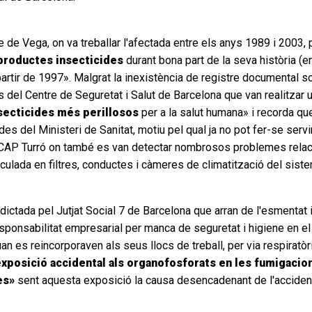
de Vega, on va treballar l'afectada entre els anys 1989 i 2003,
productes insecticides
durant bona part de la seva història (e
partir de 1997». Malgrat la inexistència de registre documental s
s del Centre de Seguretat i Salut de Barcelona que van realitzar 
nsecticides més perillosos
per a la salut humana» i recorda qu
es del Ministeri de Sanitat, motiu pel qual ja no pot fer-se serv
 al CAP Turró on també es van detectar nombrosos problemes relac
iculada en filtres, conductes i càmeres de climatització del sist
dictada pel Jutjat Social 7 de Barcelona que arran de l'esmentat 
sponsabilitat empresarial per manca de seguretat i higiene en el 
 es reincorporaven als seus llocs de treball, per via respiratòri
exposició accidental als organofosforats en les fumigacion
es»
sent aquesta exposició la causa desencadenant de l'accident 