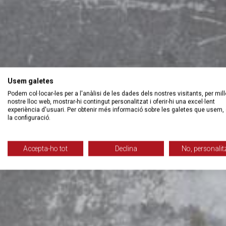
Usem galetes
Podem col·locar-les per a l'anàlisi de les dades dels nostres visitants, per mill
nostre lloc web, mostrar-hi contingut personalitzat i oferir-hi una excel·lent
experiència d'usuari. Per obtenir més informació sobre les galetes que usem, 
la configuració.
Accepta-ho tot
Declina
No, personalit