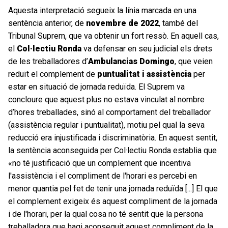
Aquesta interpretació segueix la línia marcada en una
sentència anterior, de
novembre de 2022
, també del
Tribunal Suprem, que va obtenir un fort ressò. En aquell cas,
el
Col·lectiu Ronda
va defensar en seu judicial els drets
de les treballadores d’
Ambulancias Domingo
, que veien
reduït el complement de
puntualitat i assistència
per
estar en situació de jornada reduïda. El Suprem va
concloure que aquest plus no estava vinculat al nombre
d’hores treballades, sinó al comportament del treballador
(assistència regular i puntualitat), motiu pel qual la seva
reducció era injustificada i discriminatòria. En aquest sentit,
la sentència aconseguida per Col·lectiu Ronda establia que
«no té justificació que un complement que incentiva
l'assistència i el compliment de l'horari es percebi en
menor quantia pel fet de tenir una jornada reduïda [...] El que
el complement exigeix és aquest compliment de la jornada
i de l'horari, per la qual cosa no té sentit que la persona
treballadora que hagi aconseguit aquest compliment de la