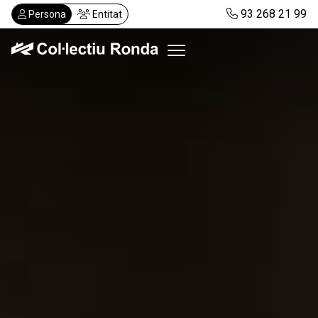
Vés
93 268 21 99
Persona
Entitat
al
contingut
Col·lectiu Ronda
Serveis
Actualitat
Despatxos
Demanar visita
Abonaments
CA
ES