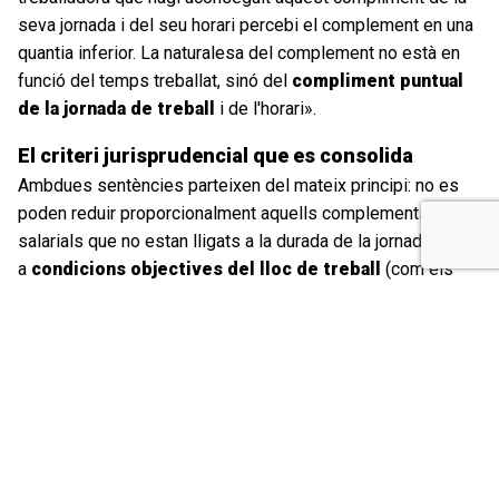
seva jornada i del seu horari percebi el complement en una
quantia inferior. La naturalesa del complement no està en
funció del temps treballat, sinó del
compliment puntual
de la jornada de treball
i de l'horari».
El criteri jurisprudencial que es consolida
Ambdues sentències parteixen del mateix principi: no es
poden reduir proporcionalment aquells complements
salarials que no estan lligats a la durada de la jornada, sinó
a
condicions objectives del lloc de treball
(com els
torns rotatius) o a
actituds i compromisos
professionals
(com la puntualitat). El fet que la persona
treballadora exerceixi el seu dret a la conciliació no pot ser
utilitzat com a justificació per minorar aquest tipus de
retribucions.
A més a més, en tots dos casos, el Tribunal Suprem ha
considerat que la reducció proporcional de complements