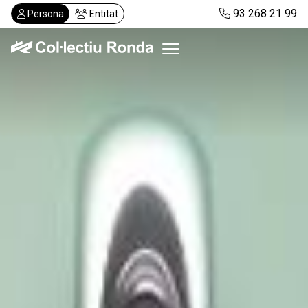
Vés
93 268 21 99
Persona
Entitat
al
contingut
Col·lectiu Ronda
Serveis
Actualitat
Despatxos
Demanar visita
Abonaments
CA
ES