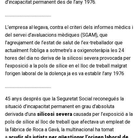
d’incapacitat permanent des de l’any 1976.
..................................................
L’empresa al·legava, contra el criteri dels informes mèdics i
del servei d’avaluacions mèdiques (SGAM), que
l’agreujament de l’estat de salut de l’ex-treballador que
actualment l’obliga a sotmetre’s a oxigenoteràpia les 24
hores del dia no deriva de la silicosi severa provocada per
l’exposició a la pols de sílice en el lloc de treball malgrat
l’origen laboral de la dolença ja es va establir l’any 1976
..................................................
45 anys després que la Seguretat Social reconegués la
situació d’incapacitat permanent en grau d’absoluta
derivada d’una
silicosi severa
causada per l’exposició a la
pols de sílice al lloc de treball que afectava un empleat de
la fàbrica de Roca a Gavà, la multinacional ha tornat
a
acudir als jutjats per qüestionar l’origen laboral de