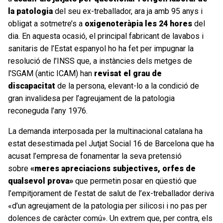
la patologia
del seu ex-treballador, ara ja amb 95 anys i
obligat a sotmetre’s a
oxigenoteràpia les 24 hores
del
dia. En aquesta ocasió, el principal fabricant de lavabos i
sanitaris de l’Estat espanyol ho ha fet per impugnar la
resolució de l’INSS que, a instàncies dels metges de
l’SGAM (antic ICAM) han
revisat el grau de
discapacitat
de la persona, elevant-lo a la condició de
gran invalidesa per l’agreujament de la patologia
reconeguda l’any 1976.
La demanda interposada per la multinacional catalana ha
estat desestimada pel Jutjat Social 16 de Barcelona que ha
acusat l’empresa de fonamentar la seva pretensió
sobre
«meres apreciacions subjectives, orfes de
qualsevol prova»
que permetin posar en qüestió que
l’empitjorament de l’estat de salut de l’ex-treballador deriva
«d’un agreujament de la patologia per silicosi i no pas per
dolences de caràcter comú». Un extrem que, per contra, els