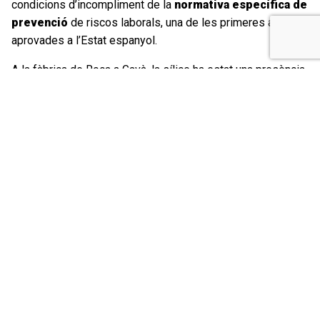
condicions d’incompliment de la
normativa específica de
prevenció
de riscos laborals, una de les primeres a ser
aprovades a l’Estat espanyol.
A la fàbrica de Roca a Gavà, la sílice ha estat una presència
absolutament habitual, doncs aquest mineral és una de les
principals matèries primes que es fan servir en la
fabricació dels lavabos i sanitaris que constitueixen el més
conegut dels productes comercialitzats per la
multinacional. Malauradament, ha estat habitual també
l’incompliment de la normativa de prevenció i la
insuficiència o, fins i tot, la total
absència de mesures de
seguretat
per protegir la salut dels treballadors de la
fàbrica front a l’amenaça de l’exposició a la sílice o a
l’amiant, també present en altes quantitats a les
instal·lacions de la multinacional. Així ho determina un
llarg
historial de sentències judicials
, incloent-hi resolucions
del Tribunal Superior de Justícia de Catalunya, que
consideren provada l’existència de responsabilitat