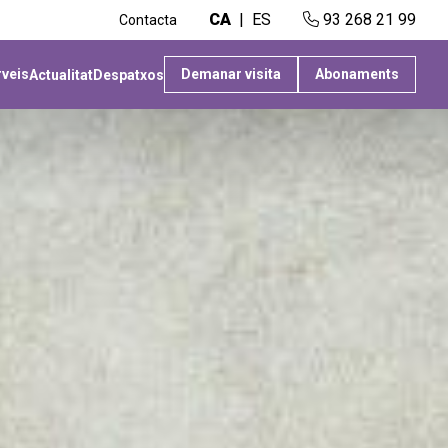
CA
ES
93 268 21 99
Contacta
rveis
Demanar visita
Abonaments
Actualitat
Despatxos