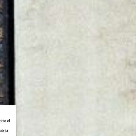
orar el
obriu