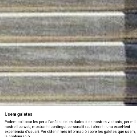
Usem galetes
Podem col·locar-les per a l'anàlisi de les dades dels nostres visitants, per mill
nostre lloc web, mostrar-hi contingut personalitzat i oferir-hi una excel·lent
experiència d'usuari. Per obtenir més informació sobre les galetes que usem, 
la configuració.