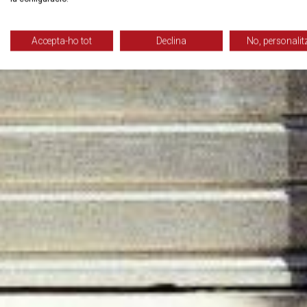
Accepta-ho tot
Declina
No, personalit