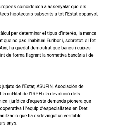
 europees coincideixen a assenyalar que els
cs hipotecaris subscrits a tot l'Estat espanyol,
lcul per determinar el tipus d’interès, la manca
ue no pas l’habitual Euribor i, sobretot, el fet
Així, ha quedat demostrat que bancs i caixes
int de forma flagrant la normativa bancària i de
 jutjats de l’Estat, ASUFIN, Asociación de
a nul·litat de l’IRPH i la devolució dels
nica i jurídica d’aquesta demanda pionera que
cooperativa i l’equip d’especialistes en Dret
ganització que ha esdevingut un veritable
ers anys.