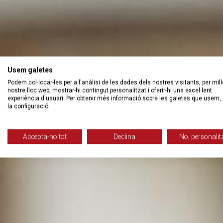
Usem galetes
Podem col·locar-les per a l'anàlisi de les dades dels nostres visitants, per mill
nostre lloc web, mostrar-hi contingut personalitzat i oferir-hi una excel·lent
experiència d'usuari. Per obtenir més informació sobre les galetes que usem, 
la configuració.
Accepta-ho tot
Declina
No, personalit