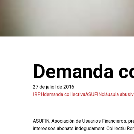
Demanda co
27 de juliol de 2016
IRPH
demanda col·lectiva
ASUFIN
cláusula abusiv
ASUFIN, Asociación de Usuarios Financieros, prepa
interessos abonats indegudament. Col·lectiu Ronda