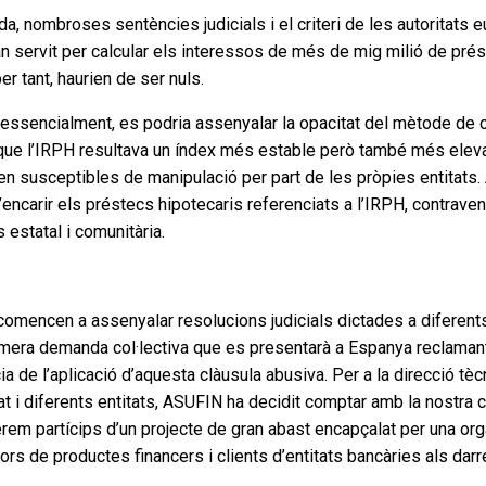
a, nombroses sentències judicials i el criteri de les autoritats
servit per calcular els interessos de més de mig milió de préste
r tant, haurien de ser nuls.
 essencialment, es podria assenyalar la opacitat del mètode de cà
 que l’IRPH resultava un índex més estable però també més elevat q
susceptibles de manipulació per part de les pròpies entitats. 
d’encarir els préstecs hipotecaris referenciats a l’IRPH, contraven
estatal i comunitària.
 comencen a assenyalar resolucions judicials dictades a diferents
imera demanda col·lectiva que es presentarà a Espanya reclamant l
e l’aplicació d’aquesta clàusula abusiva. Per a la direcció tèc
tat i diferents entitats, ASUFIN ha decidit comptar amb la nostra 
erem partícips d’un projecte de gran abast encapçalat per una or
rs de productes financers i clients d’entitats bancàries als darr