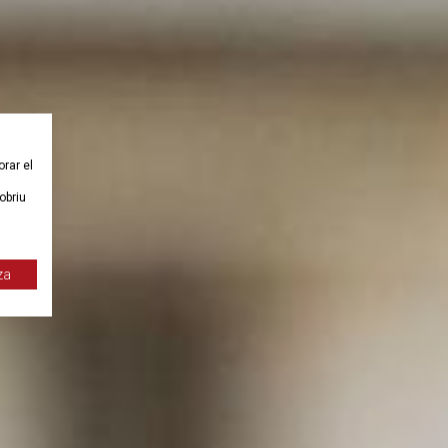
orar el
obriu
za