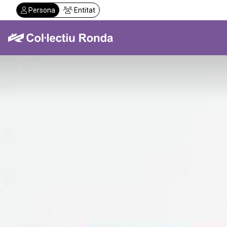
Vés
Persona
Entitat
al
contingut
Col·lectiu Ronda
Serveis