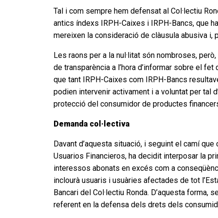
Tal i com sempre hem defensat al Col·lectiu Rond
antics índexs IRPH-Caixes i IRPH-Bancs, que han 
mereixen la consideració de clàusula abusiva i, pe
Les raons per a la nul·litat són nombroses, però,
de transparència a l’hora d’informar sobre el fet
que tant IRPH-Caixes com IRPH-Bancs resultaven 
podien intervenir activament i a voluntat per tal 
protecció del consumidor de productes financers 
Demanda col·lectiva
Davant d’aquesta situació, i seguint el camí que
Usuarios Financieros, ha decidit interposar la pr
interessos abonats en excés com a conseqüència d
inclourà usuaris i usuàries afectades de tot l’Es
Bancari del Col·lectiu Ronda. D’aquesta forma, s
referent en la defensa dels drets dels consumido