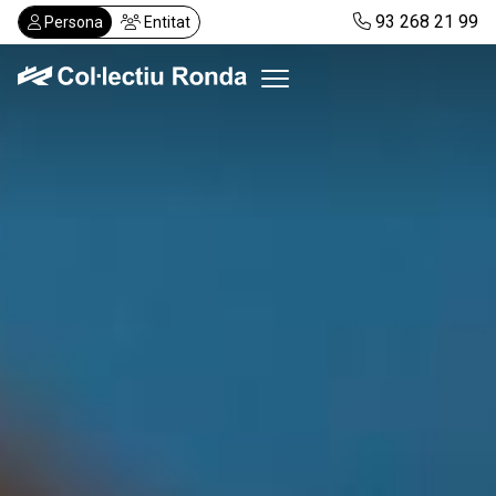
Vés
93 268 21 99
Persona
Entitat
al
contingut
Col·lectiu Ronda
Serveis
Actualitat
Despatxos
Demanar visita
Abonaments
CA
ES