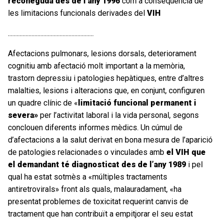
reconeguda des de l’any 1996
com a conseqüència de
les limitacions funcionals derivades del
VIH
..........................................................
Afectacions pulmonars, lesions dorsals, deteriorament
cognitiu amb afectació molt important a la memòria,
trastorn depressiu i patologies hepàtiques, entre d’altres
malalties, lesions i alteracions que, en conjunt, configuren
un quadre clínic de «
limitació funcional permanent i
severa»
per l’activitat laboral i la vida personal, segons
conclouen diferents informes mèdics. Un cúmul de
d’afectacions a la salut derivat en bona mesura de l’aparició
de patologies relacionades o vinculades amb
el VIH que
el demandant té diagnosticat des de l’any 1989
i pel
qual ha estat sotmès a «múltiples tractaments
antiretrovirals» front als quals, malauradament, «ha
presentat problemes de toxicitat requerint canvis de
tractament que han contribuït a empitjorar el seu estat