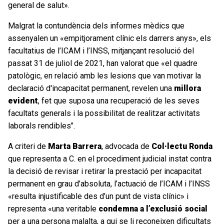
general de salut».
Malgrat la contundència dels informes mèdics que
assenyalen un «empitjorament clínic els darrers anys», els
facultatius de l’ICAM i l’INSS, mitjançant resolució del
passat 31 de juliol de 2021, han valorat que «el quadre
patològic, en relació amb les lesions que van motivar la
declaració d'incapacitat permanent, revelen una
millora
evident
, fet que suposa una recuperació de les seves
facultats generals i la possibilitat de realitzar activitats
laborals rendibles".
A criteri de
Marta Barrera
, advocada de
Col·lectu Ronda
que representa a C. en el procediment judicial instat contra
la decisió de revisar i retirar la prestació per incapacitat
permanent en grau d’absoluta, l’actuació de l’ICAM i l’INSS
«resulta injustificable des d’un punt de vista clínic» i
representa «una veritable
condemna a l’exclusió social
per a una persona malalta, a qui se li reconeixen dificultats