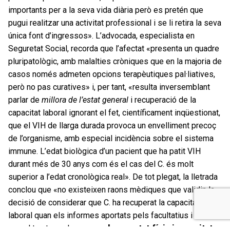
importants per a la seva vida diària però es pretén que
pugui realitzar una activitat professional i se li retira la seva
única font d’ingressos». L’advocada, especialista en
Seguretat Social, recorda que l’afectat «presenta un quadre
pluripatològic, amb malalties cròniques que en la majoria de
casos només admeten opcions terapèutiques pal·liatives,
però no pas curatives» i, per tant, «resulta inversemblant
parlar de
millora de l’estat general
i recuperació de la
capacitat laboral ignorant el fet, científicament inqüestionat,
que el VIH de llarga durada provoca un envelliment precoç
de l’organisme, amb especial incidència sobre el sistema
immune. L’edat biològica d’un pacient que ha patit VIH
durant més de 30 anys com és el cas del C. és molt
superior a l’edat cronològica real». De tot plegat, la lletrada
conclou que «no existeixen raons mèdiques que validin la
decisió de considerar que C. ha recuperat la capacitat
laboral quan els informes aportats pels facultatius i centres
que el tracten valoren que
el seu estat físic i c
apacitat