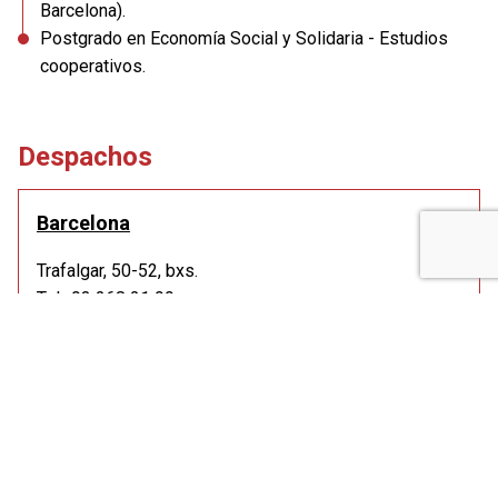
Barcelona).
Postgrado en Economía Social y Solidaria - Estudios
cooperativos.
Despachos
Barcelona
Trafalgar, 50-52, bxs.
Tel.: 93 268 21 99
Como llegar
De lunes a jueves de 9:00 a 14:00 hy de 15:00 a 19:30
h.
Viernes de 9:00 a 14:00 h.