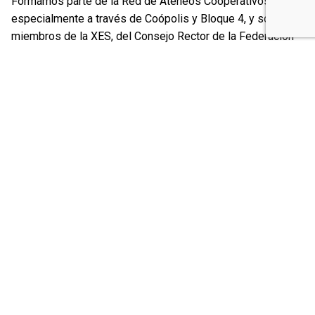
Formamos parte de la Red de Ateneos Cooperativos,
especialmente a través de Coópolis y Bloque 4, y somos
miembros de la XES, del Consejo Rector de la Federación
de Cooperativas de Trabajo de Cataluña y de la Coop57.
Además, cabe señalar que nuestra cooperativa cuenta con
un equipo pluridisciplinar integrado por
21 expertas en el
acompañamiento y asesoría jurídica, laboral, fiscal y
organizativa
de entidades de economía social.
"Es un honor formar parte de un espacio que tiene como
objetivo promover la formación, el debate y la visibilización
del Derecho cooperativo dentro de la profesión", valora
Marina Berga
quien considera que "en un momento en que
la economía social toma cada vez más relevancia y
adquiere un peso específico cada vez mayor en todo tipo
de actividades económicas, es imprescindible dotarse de
las naturaleza del sector».