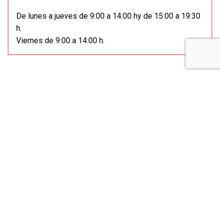
De lunes a jueves de 9:00 a 14:00 hy de 15:00 a 19:30
h.
Viernes de 9:00 a 14:00 h.
Artículos Relacionados
Col·lectiu Ronda a la #FESC2015!
Sigue leyendo
Solicitar visita