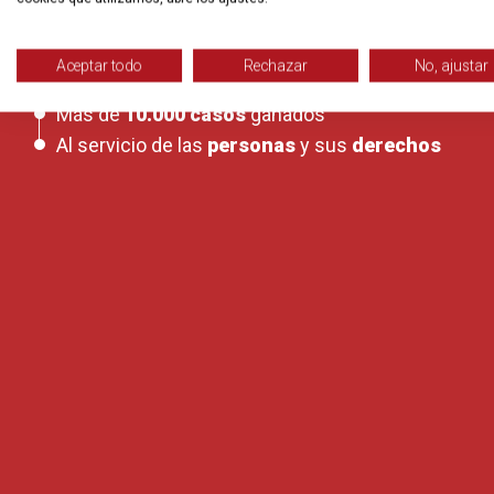
Desde
1972
Aceptar todo
Rechazar
No, ajustar
Más de
140 profesionales
a tu servicio
Más de
10.000 casos
ganados
Al servicio de las
personas
y sus
derechos