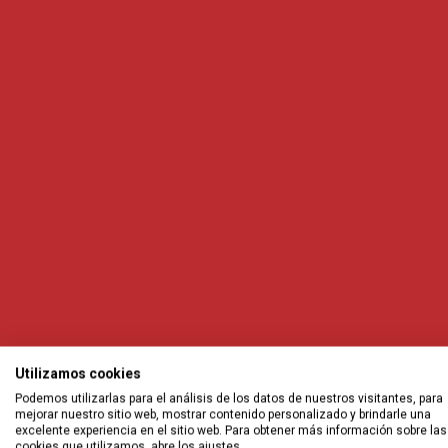
Colectivo Ronda, una c
Utilizamos cookies
Podemos utilizarlas para el análisis de los datos de nuestros visitantes, para
jurídica al servicio de 
mejorar nuestro sitio web, mostrar contenido personalizado y brindarle una
excelente experiencia en el sitio web. Para obtener más información sobre las
cookies que utilizamos, abre los ajustes.